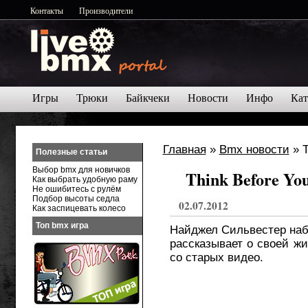
Контакты
Производители
Игры
Трюки
Байкчеки
Новости
Инфо
Кат
Главная
»
Bmx новости
Полезные статьи
Выбор bmx для новичков
Think Before You
Как выбрать удобную раму
Не ошибитесь с рулём
Подбор высоты седла
02.07.2012
Как заспицевать колесо
Топ bmx игра
Найджел Сильвестер наб
рассказывает о своей жи
со старых видео.