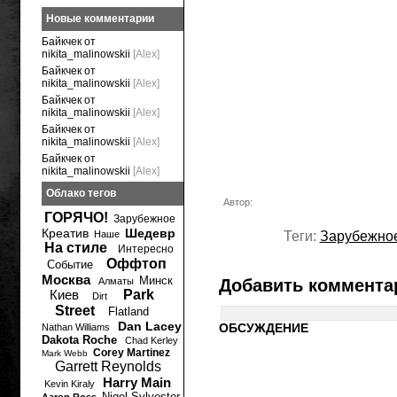
Новые комментарии
Байкчек от
nikita_malinowskii
[Alex]
Байкчек от
nikita_malinowskii
[Alex]
Байкчек от
nikita_malinowskii
[Alex]
Байкчек от
nikita_malinowskii
[Alex]
Байкчек от
nikita_malinowskii
[Alex]
Облако тегов
Автор:
ГОРЯЧО!
Зарубежное
Креатив
Шедевр
Наше
Теги:
Зарубежно
На стиле
Интересно
Оффтоп
Событие
Москва
Минск
Алматы
Добавить коммента
Киев
Park
Dirt
Street
Flatland
Dan Lacey
ОБСУЖДЕНИЕ
Nathan Williams
Dakota Roche
Chad Kerley
Corey Martinez
Mark Webb
Garrett Reynolds
Harry Main
Kevin Kiraly
Nigel Sylvester