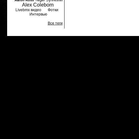
Aaron Ross
Alex Coleborn
Livebmx видео
Фотки
Интервью
Все теги