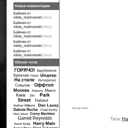
Новые комментарии
Байкчек от
nikita_malinowskii
[Alex]
Байкчек от
nikita_malinowskii
[Alex]
Байкчек от
nikita_malinowskii
[Alex]
Байкчек от
nikita_malinowskii
[Alex]
Байкчек от
nikita_malinowskii
[Alex]
Облако тегов
ГОРЯЧО!
Зарубежное
Креатив
Шедевр
Наше
На стиле
Интересно
Оффтоп
Событие
Москва
Минск
Алматы
Киев
Park
Dirt
Street
Flatland
Dan Lacey
Nathan Williams
Автор:mem
Dakota Roche
Chad Kerley
Corey Martinez
Mark Webb
Garrett Reynolds
Теги:
Н
Harry Main
Kevin Kiraly
Nigel Sylvester