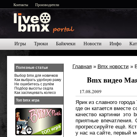
Контакты
Производители
Игры
Трюки
Байкчеки
Новости
Инфо
Кат
Главная
»
Bmx новости
» B
Полезные статьи
Выбор bmx для новичков
Bmx видео Мая
Как выбрать удобную раму
Не ошибитесь с рулём
Подбор высоты седла
17.08.2009
Как заспицевать колесо
Топ bmx игра
Ярик из славного города
где он катается вместе 
качество картинки это 
приятные впечатления. 
прогрессируйте ещё. Кст
у нас на сайте, первый 