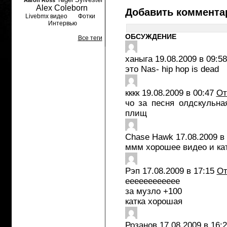
Aaron Ross
Alex Coleborn
Добавить коммента
Livebmx видео
Фотки
Интервью
ОБСУЖДЕНИЕ
Все теги
ханыга
19.08.2009 в 09:58
это Nas- hip hop is dead
кккк
19.08.2009 в 00:47
От
чо за песня олдскульна
плищ
Chase Hawk
17.08.2009 в
ммм хорошее видео и ка
Рэп
17.08.2009 в 17:15
От
ееееееееееее
за музло +100
катка хорошая
Розанов
17.08.2009 в 16: