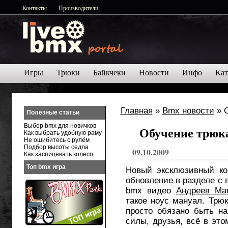
Контакты
Производители
Игры
Трюки
Байкчеки
Новости
Инфо
Кат
Главная
»
Bmx новости
» О
Полезные статьи
Выбор bmx для новичков
Обучение трюка
Как выбрать удобную раму
Не ошибитесь с рулём
Подбор высоты седла
09.10.2009
Как заспицевать колесо
Топ bmx игра
Новый эксклюзивный ко
обновление в разделе с 
bmx видео
Андреев Ма
такое ноус мануал. Трюк
просто обязано быть на
силы, друзья, всё в эт