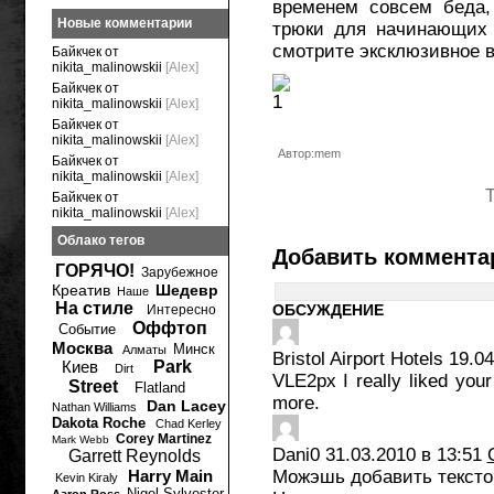
временем совсем беда,
Новые комментарии
трюки для начинающих 
смотрите эксклюзивное 
Байкчек от
nikita_malinowskii
[Alex]
Байкчек от
nikita_malinowskii
[Alex]
Байкчек от
nikita_malinowskii
[Alex]
Автор:mem
Байкчек от
nikita_malinowskii
[Alex]
Т
Байкчек от
nikita_malinowskii
[Alex]
Облако тегов
Добавить коммента
ГОРЯЧО!
Зарубежное
Креатив
Шедевр
Наше
На стиле
ОБСУЖДЕНИЕ
Интересно
Оффтоп
Событие
Москва
Минск
Алматы
Bristol Airport Hotels
19.04
Киев
Park
Dirt
VLE2px I really liked your
Street
Flatland
more.
Dan Lacey
Nathan Williams
Dakota Roche
Chad Kerley
Corey Martinez
Mark Webb
Dani0
31.03.2010 в 13:51
Garrett Reynolds
Harry Main
Можэшь добавить текстов
Kevin Kiraly
Nigel Sylvester