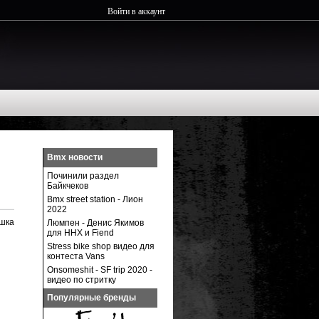
Войти в аккаунт
Bmx новости
Починили раздел
Байкчеков
Bmx street station - Лион
2022
ёшка
Люмпен - Денис Якимов
для ННХ и Fiend
Stress bike shop видео для
контеста Vans
Onsomeshit - SF trip 2020 -
видео по стритку
Популярные бренды