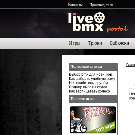
Контакты
Производители
Игры
Трюки
Байкчеки
Глав
Полезные статьи
Выбор bmx для новичков
Как выбрать удобную раму
Не ошибитесь с рулём
1
Подбор высоты седла
Как заспицевать колесо
Нен
кра
Топ bmx игра