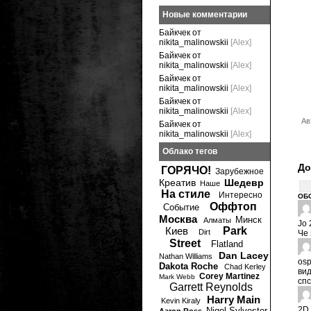
Новые комментарии
Байкчек от
nikita_malinowskii
[Alex]
Байкчек от
nikita_malinowskii
[Alex]
Байкчек от
nikita_malinowskii
[Alex]
Байкчек от
nikita_malinowskii
[Alex]
Ав
Байкчек от
nikita_malinowskii
[Alex]
Облако тегов
До
ГОРЯЧО!
Зарубежное
Креатив
Шедевр
Наше
На стиле
Интересно
ОБ
Оффтоп
Событие
Москва
Минск
Алматы
Jo
Киев
Park
Dirt
Че 
Street
Flatland
Dan Lacey
Nathan Williams
os
Dakota Roche
Chad Kerley
вид
Corey Martinez
Mark Webb
спс
Garrett Reynolds
Harry Main
Kevin Kiraly
2D
Nigel Sylvester