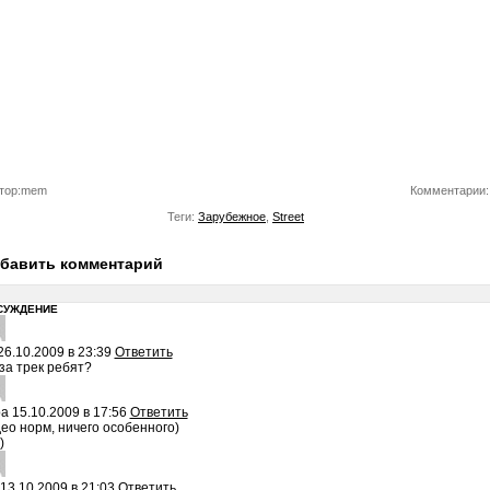
тор:mem
Комментарии:
Теги:
Зарубежное
,
Street
бавить комментарий
СУЖДЕНИЕ
26.10.2009 в 23:39
Ответить
за трек ребят?
pa
15.10.2009 в 17:56
Ответить
ео норм, ничего особенного)
)
13.10.2009 в 21:03
Ответить