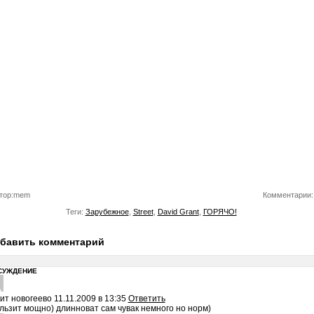
тор:mem
Комментарии:
Теги:
Зарубежное
,
Street
,
David Grant
,
ГОРЯЧО!
бавить комментарий
СУЖДЕНИЕ
ит новогеево
11.11.2009 в 13:35
Ответить
льзит мощно) длинноват сам чувак немного но норм)