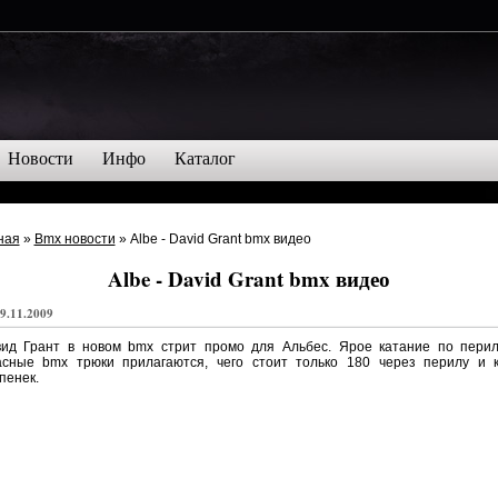
Новости
Инфо
Каталог
ная
»
Bmx новости
» Albe - David Grant bmx видео
Albe - David Grant bmx видео
9.11.2009
вид Грант в новом bmx стрит промо для Альбес. Ярое катание по перил
асные bmx трюки прилагаются, чего стоит только 180 через перилу и к
пенек.