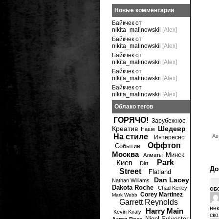
Новые комментарии
Байкчек от
nikita_malinowskii
[Alex]
Байкчек от
nikita_malinowskii
[Alex]
Байкчек от
nikita_malinowskii
[Alex]
Байкчек от
nikita_malinowskii
[Alex]
Байкчек от
nikita_malinowskii
[Alex]
Облако тегов
ГОРЯЧО!
Зарубежное
Креатив
Шедевр
Наше
На стиле
Ав
Интересно
Оффтоп
Событие
Москва
Минск
Алматы
Киев
Park
Dirt
До
Street
Flatland
Dan Lacey
Nathan Williams
Dakota Roche
Chad Kerley
ОБ
Corey Martinez
Mark Webb
Garrett Reynolds
нек
Harry Main
Kevin Kiraly
ско
Nigel Sylvester