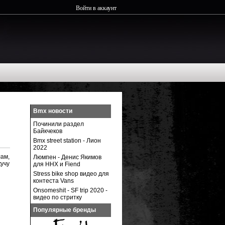
Войти в аккаунт
Bmx новости
Починили раздел
Байкчеков
Bmx street station - Лион
2022
ам,
Люмпен - Денис Якимов
учу
для ННХ и Fiend
Stress bike shop видео для
контеста Vans
Onsomeshit - SF trip 2020 -
видео по стритку
Популярные бренды