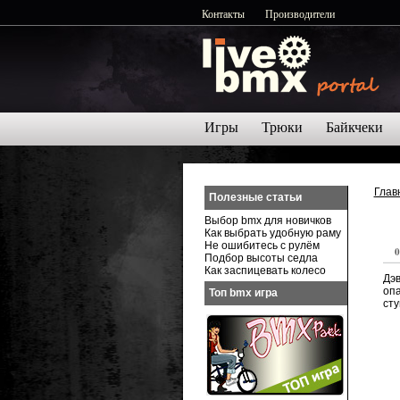
Контакты
Производители
Игры
Трюки
Байкчеки
Глав
Полезные статьи
Выбор bmx для новичков
Как выбрать удобную раму
Не ошибитесь с рулём
0
Подбор высоты седла
Как заспицевать колесо
Дэ
оп
Топ bmx игра
сту