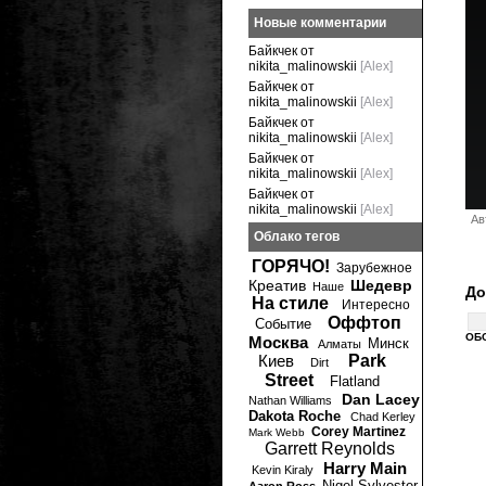
Новые комментарии
Байкчек от
nikita_malinowskii
[Alex]
Байкчек от
nikita_malinowskii
[Alex]
Байкчек от
nikita_malinowskii
[Alex]
Байкчек от
nikita_malinowskii
[Alex]
Байкчек от
nikita_malinowskii
[Alex]
Ав
Облако тегов
ГОРЯЧО!
Зарубежное
Креатив
Шедевр
Наше
До
На стиле
Интересно
Оффтоп
Событие
ОБ
Москва
Минск
Алматы
Киев
Park
Dirt
Street
Flatland
Dan Lacey
Nathan Williams
Dakota Roche
Chad Kerley
Corey Martinez
Mark Webb
Garrett Reynolds
Harry Main
Kevin Kiraly
Nigel Sylvester