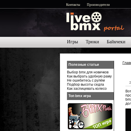
Контакты
Производители
Игры
Трюки
Байкчеки
Глав
Полезные статьи
Выбор bmx для новичков
Как выбрать удобную раму
Не ошибитесь с рулём
2
Подбор высоты седла
Как заспицевать колесо
Вот
про
Топ bmx игра
bm
дол