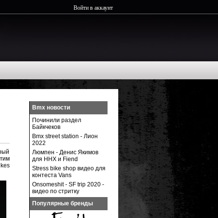
Войти в аккаунт
Bmx новости
Починили раздел
Байкчеков
Bmx street station - Лион
2022
орый
Люмпен - Денис Якимов
угим
для ННХ и Fiend
kes
Stress bike shop видео для
контеста Vans
Onsomeshit - SF trip 2020 -
видео по стритку
Популярные бренды