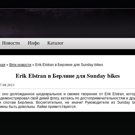
Новости
Инфо
Каталог
ная
»
Bmx новости
»
Erik Elstran в Берлине для Sunday bikes
7.08.2013
 оно долгожданное шедевральное и свежее творение от Erik Elstran, кот
демонстрировал свой дикий флоу, катаясь по достопримечательностям и др
x спотам Берлина. Восхитительно, не иначе! Руководители из Sunday bi
жны быть довольны. Лайки приветствуются.