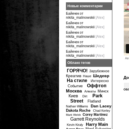
Новые комментарии
Байкчек от
nikita_malinowskii
[Alex]
Байкчек от
nikita_malinowskii
[Alex]
Байкчек от
nikita_malinowskii
[Alex]
Байкчек от
nikita_malinowskii
[Alex]
Байкчек от
nikita_malinowskii
[Alex]
Ав
Облако тегов
ГОРЯЧО!
Зарубежное
Креатив
Шедевр
Наше
До
На стиле
Интересно
Оффтоп
Событие
ОБ
Москва
Минск
Алматы
Киев
Park
Dirt
Street
Flatland
Dan Lacey
Nathan Williams
Dakota Roche
Chad Kerley
Corey Martinez
Mark Webb
Garrett Reynolds
Harry Main
Kevin Kiraly
Nigel Sylvester