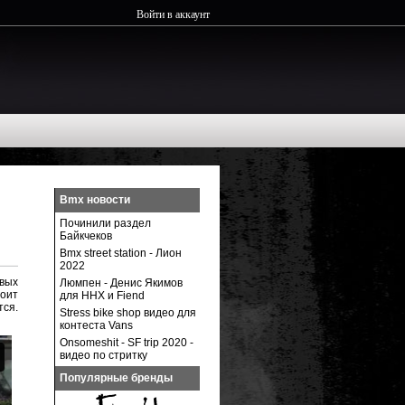
Войти в аккаунт
Bmx новости
Починили раздел
Байкчеков
Bmx street station - Лион
2022
овых
Люмпен - Денис Якимов
тоит
для ННХ и Fiend
тся.
Stress bike shop видео для
контеста Vans
Onsomeshit - SF trip 2020 -
видео по стритку
Популярные бренды