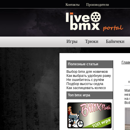
Контакты
Производители
Игры
Трюки
Байкчеки
Глав
Полезные статьи
Выбор bmx для новичков
Как выбрать удобную раму
Не ошибитесь с рулём
0
Подбор высоты седла
Как заспицевать колесо
Mat
нез
Топ bmx игра
на 
Всё