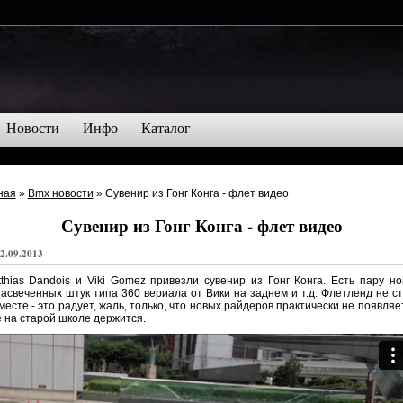
Новости
Инфо
Каталог
ная
»
Bmx новости
»
Сувенир из Гонг Конга - флет видео
2.09.2013
thias Dandois и Viki Gomez привезли сувенир из Гонг Конга. Есть пару н
асвеченных штук типа 360 вериала от Вики на заднем и т.д. Флетленд не с
месте - это радует, жаль, только, что новых райдеров практически не появляе
 на старой школе держится.