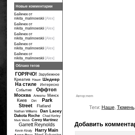
Новые комментарии
Байкчек от
nikita_malinowskii
[Alex]
Байкчек от
nikita_malinowskii
[Alex]
Байкчек от
nikita_malinowskii
[Alex]
Байкчек от
nikita_malinowskii
[Alex]
Байкчек от
nikita_malinowskii
[Alex]
Облако тегов
ГОРЯЧО!
Зарубежное
Креатив
Шедевр
Наше
На стиле
Интересно
Оффтоп
Событие
Москва
Минск
Алматы
Автор:mem
Киев
Park
Dirt
Street
Flatland
Теги:
Наше
,
Тюмень
Dan Lacey
Nathan Williams
Dakota Roche
Chad Kerley
Corey Martinez
Mark Webb
Добавить коммента
Garrett Reynolds
Harry Main
Kevin Kiraly
Nigel Sylvester