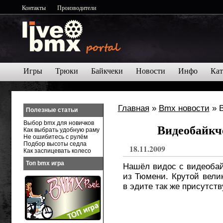
Контакты
Производители
Игры
Трюки
Байкчеки
Новости
Инфо
Кат
Главная
»
Bmx новости
» В
Полезные статьи
Выбор bmx для новичков
Видеобайкче
Как выбрать удобную раму
Не ошибитесь с рулём
Подбор высоты седла
18.11.2009
Как заспицевать колесо
Топ bmx игра
Нашёл видос с видеобайк
из Тюмени. Крутой вели
в эдите так же присутств