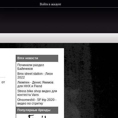
Войти в аккаунт
Bmx новости
Починили раздел
Байкчеков
Bmx street station - Лион
2022
 от
Люмпен - Денис Якимов
для ННХ и Fiend
Stress bike shop видео для
контеста Vans
Onsomeshit - SF trip 2020 -
видео по стритку
Популярные бренды