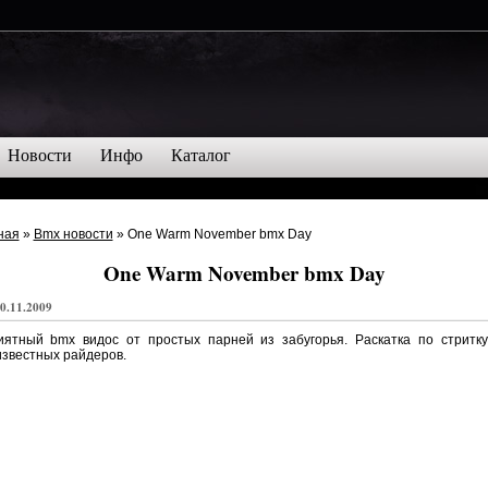
Новости
Инфо
Каталог
ная
»
Bmx новости
» One Warm November bmx Day
One Warm November bmx Day
0.11.2009
иятный bmx видос от простых парней из забугорья. Раскатка по стритку
звестных райдеров.