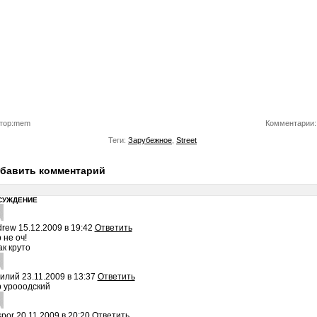
тор:mem
Комментарии:
Теги:
Зарубежное
,
Street
бавить комментарий
СУЖДЕНИЕ
drew
15.12.2009 в 19:42
Ответить
 не оч!
ак круто
силий
23.11.2009 в 13:37
Ответить
 урооодский
por
20.11.2009 в 20:20
Ответить