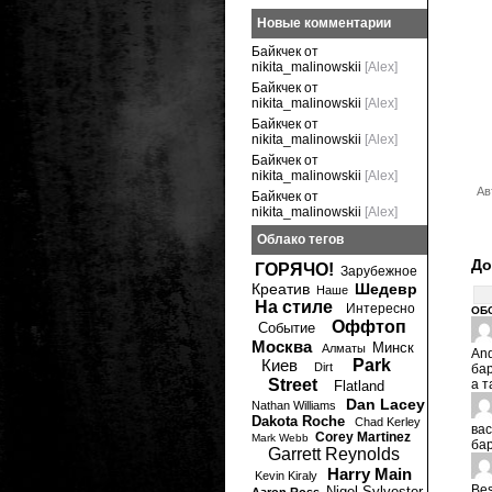
Новые комментарии
Байкчек от
nikita_malinowskii
[Alex]
Байкчек от
nikita_malinowskii
[Alex]
Байкчек от
nikita_malinowskii
[Alex]
Байкчек от
nikita_malinowskii
[Alex]
Ав
Байкчек от
nikita_malinowskii
[Alex]
Облако тегов
До
ГОРЯЧО!
Зарубежное
Креатив
Шедевр
Наше
На стиле
Интересно
ОБ
Оффтоп
Событие
Москва
Минск
Алматы
An
Киев
Park
Dirt
бар
Street
а т
Flatland
Dan Lacey
Nathan Williams
Dakota Roche
Chad Kerley
ва
Corey Martinez
Mark Webb
бар
Garrett Reynolds
Harry Main
Kevin Kiraly
Bes
Nigel Sylvester