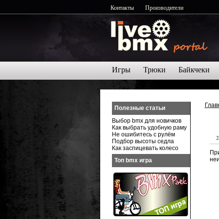
Контакты
Производители
Игры
Трюки
Байкчеки
Глав
Полезные статьи
Выбор bmx для новичков
Как выбрать удобную раму
Не ошибитесь с рулём
2
Подбор высоты седла
Как заспицевать колесо
Пр
неи
Топ bmx игра