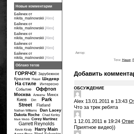
Новые комментарии
Байкчек от
nikita_malinowskii
[Alex]
Байкчек от
nikita_malinowskii
[Alex]
Байкчек от
nikita_malinowskii
[Alex]
Байкчек от
nikita_malinowskii
[Alex]
Автор:
Байкчек от
nikita_malinowskii
[Alex]
Теги:
Наше
,
Облако тегов
Добавить коммента
ГОРЯЧО!
Зарубежное
Креатив
Шедевр
Наше
На стиле
Интересно
ОБСУЖДЕНИЕ
Оффтоп
Событие
Москва
Минск
Алматы
Киев
Park
Dirt
Alex
13.01.2011 в 13:43
О
Street
Flatland
Что за трек ребята
Dan Lacey
Nathan Williams
Dakota Roche
Chad Kerley
Corey Martinez
Mark Webb
1
12.01.2011 в 19:24
Отве
Garrett Reynolds
Приятное видео))
Harry Main
Kevin Kiraly
Nigel Sylvester