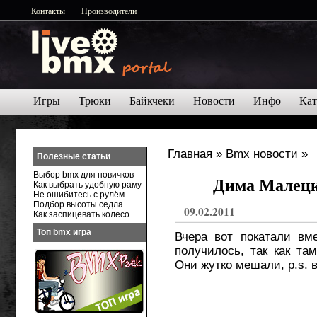
Контакты
Производители
Игры
Трюки
Байкчеки
Новости
Инфо
Кат
Главная
»
Bmx новости
»
Полезные статьи
Выбор bmx для новичков
Дима Малецк
Как выбрать удобную раму
Не ошибитесь с рулём
Подбор высоты седла
09.02.2011
Как заспицевать колесо
Топ bmx игра
Вчера вот покатали вм
получилось, так как та
Они жутко мешали, p.s. в