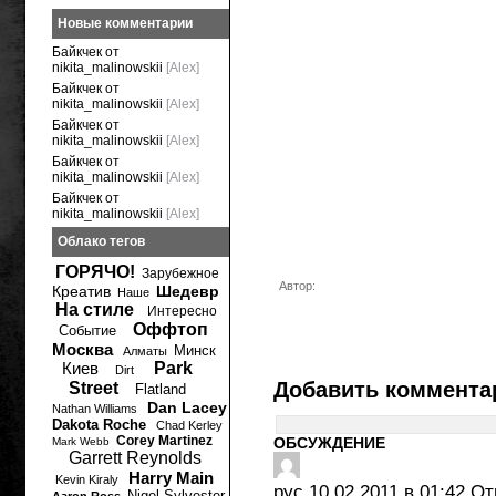
Новые комментарии
Байкчек от
nikita_malinowskii
[Alex]
Байкчек от
nikita_malinowskii
[Alex]
Байкчек от
nikita_malinowskii
[Alex]
Байкчек от
nikita_malinowskii
[Alex]
Байкчек от
nikita_malinowskii
[Alex]
Облако тегов
ГОРЯЧО!
Зарубежное
Автор:
Креатив
Шедевр
Наше
На стиле
Интересно
Оффтоп
Событие
Москва
Минск
Алматы
Киев
Park
Dirt
Добавить коммента
Street
Flatland
Dan Lacey
Nathan Williams
Dakota Roche
Chad Kerley
Corey Martinez
ОБСУЖДЕНИЕ
Mark Webb
Garrett Reynolds
Harry Main
Kevin Kiraly
рус
10.02.2011 в 01:42
От
Nigel Sylvester