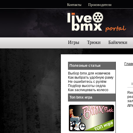
Контакты
Производители
Игры
Трюки
Байкчеки
Глав
Полезные статьи
Выбор bmx для новичков
Как выбрать удобную раму
Не ошибитесь с рулём
1
Подбор высоты седла
Как заспицевать колесо
Re
реа
Топ bmx игра
зал
дру