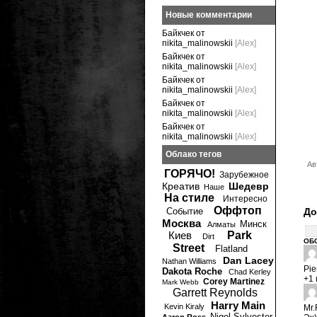
Новые комментарии
Байкчек от
nikita_malinowskii
[Alex]
Байкчек от
nikita_malinowskii
[Alex]
Байкчек от
nikita_malinowskii
[Alex]
Байкчек от
nikita_malinowskii
[Alex]
Байкчек от
nikita_malinowskii
[Alex]
Облако тегов
Ав
ГОРЯЧО!
Зарубежное
Креатив
Шедевр
Наше
На стиле
Интересно
Оффтоп
Событие
До
Москва
Минск
Алматы
Киев
Park
Dirt
ОБ
Street
Flatland
Dan Lacey
Nathan Williams
Pie
Dakota Roche
Chad Kerley
+1 
Corey Martinez
Mark Webb
Garrett Reynolds
Harry Main
Kevin Kiraly
Mr.
Nigel Sylvester