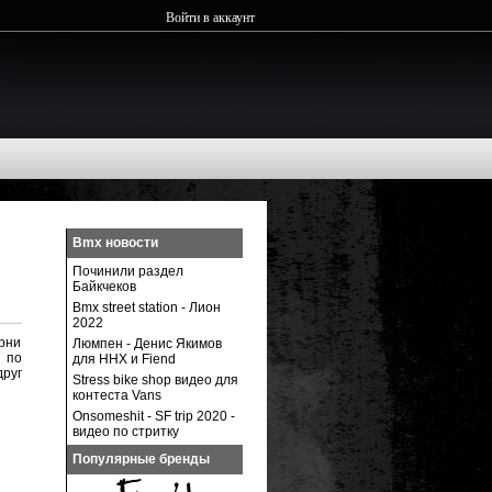
Войти в аккаунт
Bmx новости
Починили раздел
Байкчеков
Bmx street station - Лион
2022
рни
Люмпен - Денис Якимов
я по
для ННХ и Fiend
друг
Stress bike shop видео для
контеста Vans
Onsomeshit - SF trip 2020 -
видео по стритку
Популярные бренды