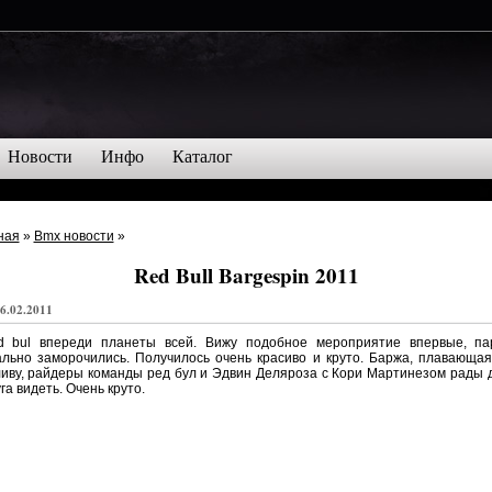
Новости
Инфо
Каталог
ная
»
Bmx новости
»
Red Bull Bargespin 2011
6.02.2011
d bul впереди планеты всей. Вижу подобное мероприятие впервые, па
льно заморочились. Получилось очень красиво и круто. Баржа, плавающа
иву, райдеры команды ред бул и Эдвин Деляроза с Кори Мартинезом рады 
га видеть. Очень круто.