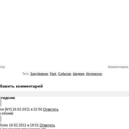
тор:
Комментарии:
Теги:
Зарубежное
,
Park
,
Событие
,
Шедевр
,
Интересно
бавить комментарий
СУЖДЕНИЕ
rre [NY]
16.02.2011 в 22:50
Ответить
к обоим)
Ricko
16.02.2011 в 18:51
Ответить