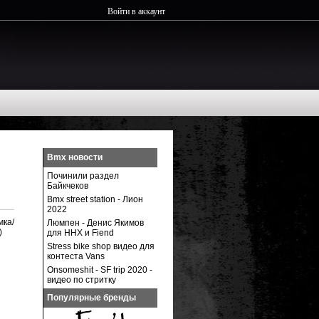
Войти в аккаунт
Bmx новости
Починили раздел
Байкчеков
Bmx street station - Лион
2022
мка/
Люмпен - Денис Якимов
)
для ННХ и Fiend
Stress bike shop видео для
контеста Vans
Onsomeshit - SF trip 2020 -
видео по стритку
Популярные бренды