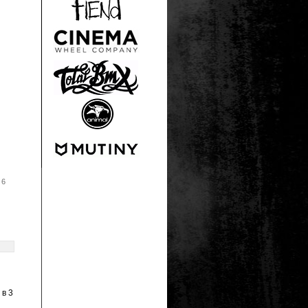
 6
 в 3