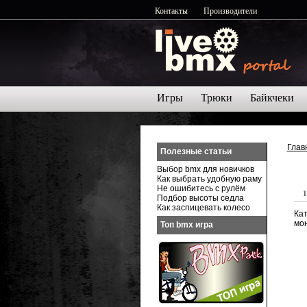
Контакты
Производители
Игры
Трюки
Байкчеки
Глав
Полезные статьи
Выбор bmx для новичков
Как выбрать удобную раму
Не ошибитесь с рулём
1
Подбор высоты седла
Как заспицевать колесо
Кат
мон
Топ bmx игра