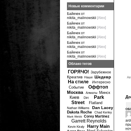
Новые комментарии
Байкчек от
nikita_malinowskii
[Alex]
Байкчек от
nikita_malinowskii
[Alex]
Байкчек от
nikita_malinowskii
[Alex]
Байкчек от
nikita_malinowskii
[Alex]
Байкчек от
nikita_malinowskii
[Alex]
Облако тегов
ГОРЯЧО!
Зарубежное
Креатив
Шедевр
Наше
Ав
На стиле
Интересно
Оффтоп
Событие
Москва
Минск
Алматы
До
Киев
Park
Dirt
Street
Flatland
Dan Lacey
Nathan Williams
ОБ
Dakota Roche
Chad Kerley
Corey Martinez
Mark Webb
Garrett Reynolds
ard
прш
Harry Main
Kevin Kiraly
ноч
Nigel Sylvester