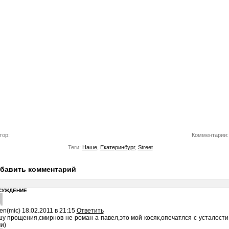
тор:
Комментарии:
Теги:
Наше
,
Екатеринбург
,
Street
бавить комментарий
СУЖДЕНИЕ
en(mic)
18.02.2011 в 21:15
Ответить
у прощения,смирнов не роман а павел,это мой косяк,опечатлся с усталости
и)