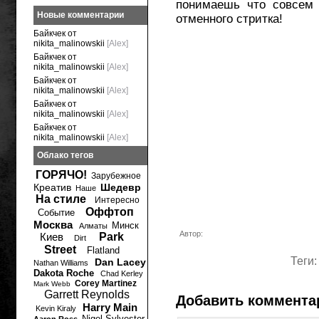
понимаешь что совсем 
Новые комментарии
отменного стритка!
Байкчек от
nikita_malinowskii
[Alex]
Байкчек от
nikita_malinowskii
[Alex]
Байкчек от
nikita_malinowskii
[Alex]
Байкчек от
nikita_malinowskii
[Alex]
Байкчек от
nikita_malinowskii
[Alex]
Облако тегов
ГОРЯЧО!
Зарубежное
Креатив
Шедевр
Наше
На стиле
Интересно
Оффтоп
Событие
Москва
Минск
Алматы
Автор:
Киев
Park
Dirt
Street
Flatland
Теги
Dan Lacey
Nathan Williams
Dakota Roche
Chad Kerley
Corey Martinez
Mark Webb
Garrett Reynolds
Добавить коммента
Harry Main
Kevin Kiraly
Nigel Sylvester