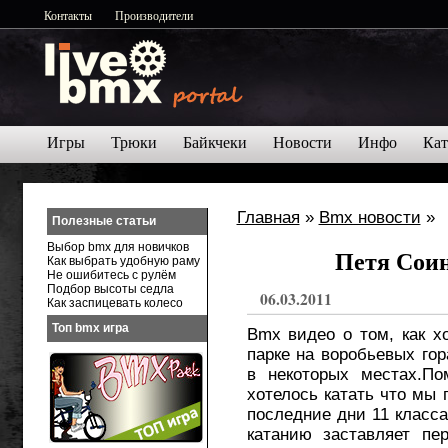
Контакты
Производители
Игры
Трюки
Байкчеки
Новости
Инфо
Кат
Главная
»
Bmx новости
»
Полезные статьи
Выбор bmx для новичков
Петя Соин
Как выбрать удобную раму
Не ошибитесь с рулём
Подбор высоты седла
06.03.2011
Как заспицевать колесо
Топ bmx игра
Bmx видео о том, как х
парке на воробьевых го
в некоторых местах.По
хотелось катать что мы 
последние дни 11 класса
катанию заставляет пе