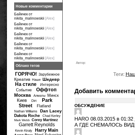
Новые комментарии
Байкчек от
nikita_malinowskii
[Alex]
Байкчек от
nikita_malinowskii
[Alex]
Байкчек от
nikita_malinowskii
[Alex]
Байкчек от
nikita_malinowskii
[Alex]
Байкчек от
nikita_malinowskii
[Alex]
Автор:
Облако тегов
ГОРЯЧО!
Теги:
На
Зарубежное
Креатив
Шедевр
Наше
На стиле
Интересно
Оффтоп
Событие
Добавить коммента
Москва
Минск
Алматы
Киев
Park
Dirt
Street
ОБСУЖДЕНИЕ
Flatland
Dan Lacey
Nathan Williams
Dakota Roche
Chad Kerley
HARO
08.03.2015 в 01:32
Corey Martinez
Mark Webb
Garrett Reynolds
А ГДЕ СНЕМАЛОСЬ ВИД
Harry Main
Kevin Kiraly
Nigel Sylvester