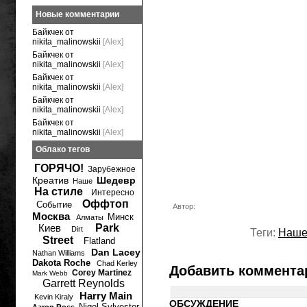
Новые комментарии
Байкчек от
nikita_malinowskii
[Alex]
Байкчек от
nikita_malinowskii
[Alex]
Байкчек от
nikita_malinowskii
[Alex]
Байкчек от
nikita_malinowskii
[Alex]
Байкчек от
nikita_malinowskii
[Alex]
Облако тегов
ГОРЯЧО!
Зарубежное
Креатив
Шедевр
Наше
На стиле
Интересно
Оффтоп
Событие
Автор:
Москва
Минск
Алматы
Киев
Park
Dirt
Теги:
Наш
Street
Flatland
Dan Lacey
Nathan Williams
Dakota Roche
Chad Kerley
Добавить коммента
Corey Martinez
Mark Webb
Garrett Reynolds
Harry Main
Kevin Kiraly
ОБСУЖДЕНИЕ
Nigel Sylvester