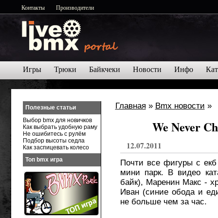
Контакты
Производители
Игры
Трюки
Байкчеки
Новости
Инфо
Кат
Главная
»
Bmx новости
»
Полезные статьи
Выбор bmx для новичков
We Never Ch
Как выбрать удобную раму
Не ошибитесь с рулём
Подбор высоты седла
12.07.2011
Как заспицевать колесо
Топ bmx игра
Почти все фигуры с екб
мини парк. В видео ка
байк), Маренин Макс - х
Иван (синие обода и ед
не больше чем за час.