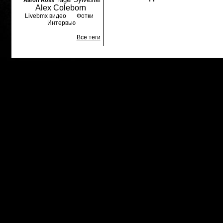
Aaron Ross
Alex Coleborn
Livebmx видео
Фотки
Интервью
Все теги