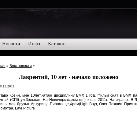
Новости
Инфо
Каталог
ная
»
Bmx новости
»
Лаврентий, 10 лет - начало положено
9.12.2011
Лавр Козин, мне 10лет,катаю дисциплину BMX 1 год. Фильм снят в BMX п
тый (СПб.,ул.Зольная. На Новочеркасском пр.) июль 2011г. На экране: Я-
ин и мои Друзья: Артурище Пирожище,Хром(Light Boy), Олег Покшин. Прият
смотра. Lavr Picture