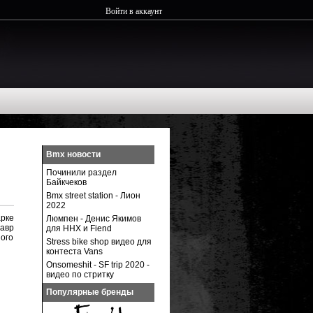
Войти в аккаунт
Bmx новости
Починили раздел
Байкчеков
Bmx street station - Лион
2022
арке
Люмпен - Денис Якимов
Лавр
для ННХ и Fiend
ного
Stress bike shop видео для
контеста Vans
Onsomeshit - SF trip 2020 -
видео по стритку
Популярные бренды