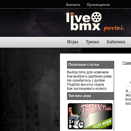
Контакты
Производители
Игры
Трюки
Байкчеки
Глав
Полезные статьи
Выбор bmx для новичков
Как выбрать удобную раму
Не ошибитесь с рулём
1
Подбор высоты седла
Как заспицевать колесо
Я, 
Жёл
Топ bmx игра
Коз
про