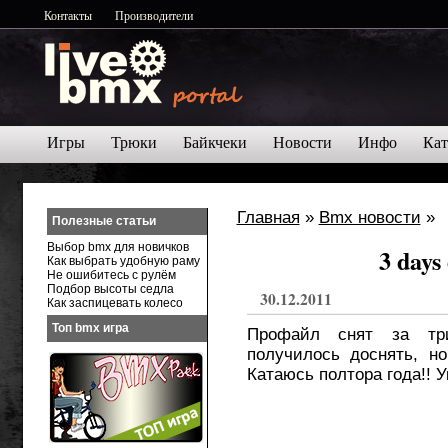
Контакты
Производители
Игры
Трюки
Байкчеки
Новости
Инфо
Кат
Главная
»
Bmx новости
»
Полезные статьи
Выбор bmx для новичков
3 days
Как выбрать удобную раму
Не ошибитесь с рулём
Подбор высоты седла
30.12.2011
Как заспицевать колесо
Топ bmx игра
Профайл снят за тр
получилось доснять, н
Катаюсь полтора года!! У