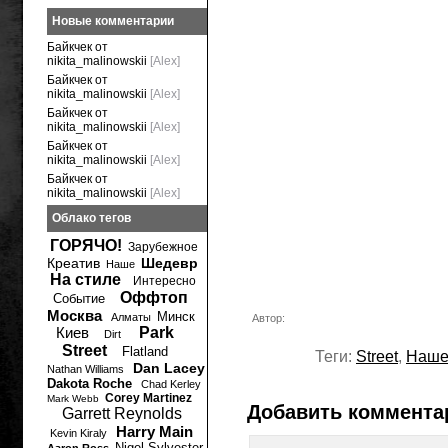
Новые комментарии
Байкчек от
nikita_malinowskii
[Alex]
Байкчек от
nikita_malinowskii
[Alex]
Байкчек от
nikita_malinowskii
[Alex]
Байкчек от
nikita_malinowskii
[Alex]
Байкчек от
nikita_malinowskii
[Alex]
Облако тегов
ГОРЯЧО!
Зарубежное
Креатив
Шедевр
Наше
На стиле
Интересно
Оффтоп
Событие
Москва
Минск
Алматы
Автор:
Киев
Park
Dirt
Street
Flatland
Теги:
Street
,
Наш
Dan Lacey
Nathan Williams
Dakota Roche
Chad Kerley
Corey Martinez
Mark Webb
Добавить коммента
Garrett Reynolds
Harry Main
Kevin Kiraly
Nigel Sylvester