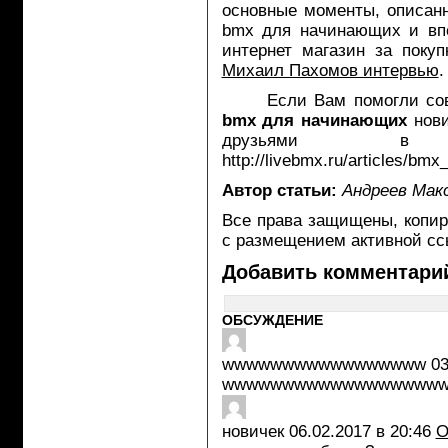
основные моменты, описанн
bmx для начинающих и впе
интернет магазин за поку
Михаил Пахомов интервью
.
Если Вам помогли совет
bmx для начинающих
нови
друзьями в 
http://livebmx.ru/articles/bmx
Автор статьи:
Андреев Мак
Все права защищены, копир
с размещением активной ссы
Добавить комментари
ОБСУЖДЕНИЕ
wwwwwwwwwwwwwwwww
03
wwwwwwwwwwwwwwwwww
новичек
06.02.2017 в 20:46
О