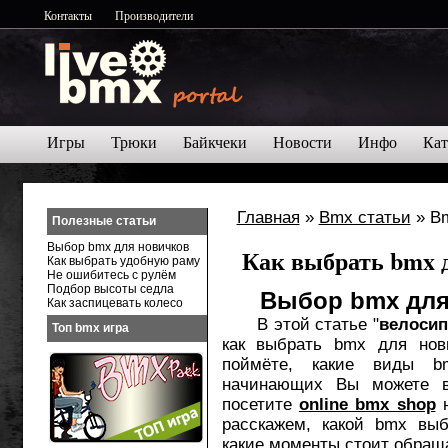
Контакты
Производители
Игры
Трюки
Байкчеки
Новости
Инфо
Кат
Главная
»
Bmx статьи
» Bm
Полезные статьи
Выбор bmx для новичков
Как выбрать bmx 
Как выбрать удобную раму
Не ошибитесь с рулём
Подбор высоты седла
Выбор bmx для
Как заспицевать колесо
В этой статье "
велоси
Топ bmx игра
как выбрать bmx для нов
поймёте, какие виды b
начинающих Вы можете в
посетите
online bmx shop
н
расскажем, какой bmx вы
какие моменты стоит обращ