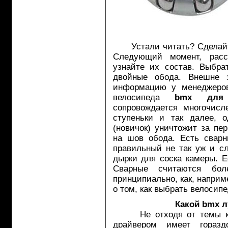
Устали читать? Сделайте
Следующий момент, расс
узнайте их состав. Выбра
двойные обода. Внешне э
информацию у менеджеров 
велосипеда
bmx для 
сопровождается многочис
ступеньки и так далее, 
(новичок) уничтожит за пе
на шов обода. Есть сварн
правильный не так уж и с
дырки для соска камеры. Е
Сварные считаются бо
принципиально, как, наприм
о том, как выбрать велосип
Какой bmx л
Не отходя от темы колёс
драйвером имеет гораз