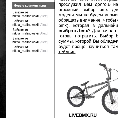
прослужил Вам долго.В на
Новые комментарии
огромный выбор bmx для
Байкчек от
модели мы не будем упомин
nikita_malinowskii
[Alex]
обращать внимание, чтобы 
Байкчек от
nikita_malinowskii
[Alex]
bmx), которая в дальней
Байкчек от
выбрать bmx
? Для начала
nikita_malinowskii
[Alex]
готовы потратить. Выбор 
Байкчек от
суммы, которой Вы обладае
nikita_malinowskii
[Alex]
будет проще научиться так
Байкчек от
nikita_malinowskii
[Alex]
тейлвип
.