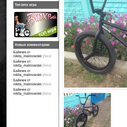
Топ bmx игра
Новые комментарии
Байкчек от
nikita_malinowskii
[Alex]
Байкчек от
nikita_malinowskii
[Alex]
Байкчек от
nikita_malinowskii
[Alex]
Байкчек от
nikita_malinowskii
[Alex]
Байкчек от
nikita_malinowskii
[Alex]