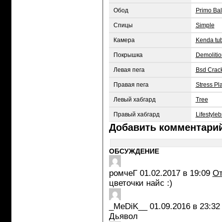
Обод
Primo Ba
Спицы
Simple
Камера
Kenda tu
Покрышка
Demoliti
Левая пега
Bsd Crac
Правая пега
Stress Pla
Левый хабгард
Tree
Правый хабгард
Lifestyle
Добавить комментари
ОБСУЖДЕНИЕ
ромчеГ
01.02.2017 в 19:09
От
цветочки найс :)
_MeDiK__
01.09.2016 в 23:32
Дьявол