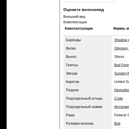
Оцените велосипед
Внешний вид
Комплектация
Комплектующие
Фирма, 
Баренды
Shadow 
Вилка
Odyssey 
Вынос
Stress
Грипсы
Bsd Fore
Звезда
Sunday 
Каретка
United S
Педали
Demoliti
Подседельный штырь
Code
Подседельный зажим
Интегри
Рама
Federal S
Рулевая колонка
Bsd