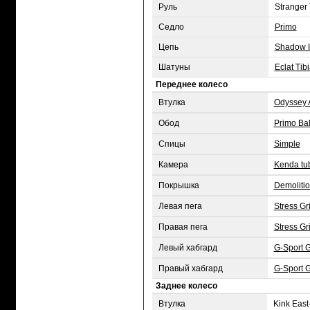
Руль
Stranger
Седло
Primo
Цепь
Shadow I
Шатуны
Eclat Tib
Переднее колесо
Втулка
Odyssey 
Обод
Primo Ba
Спицы
Simple
Камера
Kenda tu
Покрышка
Demoliti
Левая пега
Stress Gr
Правая пега
Stress Gr
Левый хабгард
G-Sport 
Правый хабгард
G-Sport 
Заднее колесо
Втулка
Kink East