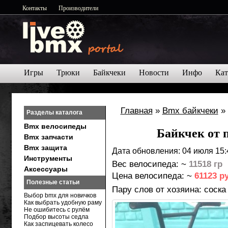
Контакты
Производители
Игры
Трюки
Байкчеки
Новости
Инфо
Кат
Главная
»
Bmx байкчеки
»
Разделы каталога
Bmx велосипеды
Байкчек от п
Bmx запчасти
Bmx защита
Дата обновления: 04 июля 15:
Инструменты
Вес велосипеда: ~
11518 гр
Аксессуары
Цена велосипеда: ~
61123 р
Полезные статьи
Пару слов от хозяина:
соска
Выбор bmx для новичков
Как выбрать удобную раму
Не ошибитесь с рулём
Подбор высоты седла
Как заспицевать колесо