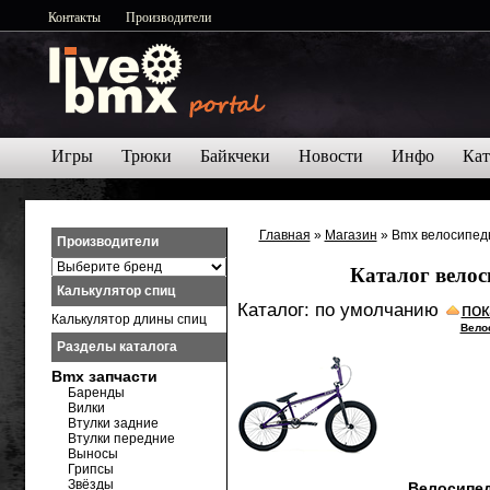
Контакты
Производители
Игры
Трюки
Байкчеки
Новости
Инфо
Кат
Главная
»
Магазин
» Bmx велосипед
Производители
Каталог велос
Калькулятор спиц
Каталог: по умолчанию
пок
Калькулятор длины спиц
Вело
Разделы каталога
Bmx запчасти
Баренды
Вилки
Втулки задние
Втулки передние
Выносы
Грипсы
Звёзды
Велосипед 