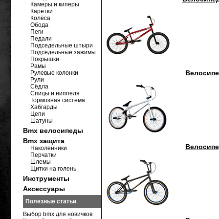
Камеры и киперы
Каретки
Колёса
Обода
Пеги
Педали
Подседельные штыри
Подседельные зажимы
Покрышки
Рамы
Велосипед
Рулевые колонки
Рули
Сёдла
Спицы и ниппеля
Тормозная система
Хабгарды
Цепи
Шатуны
Bmx велосипеды
Bmx защита
Велосипед
Наколенники
Перчатки
Шлемы
Щитки на голень
Инструменты
Аксессуары
Полезные статьи
Выбор bmx для новичков