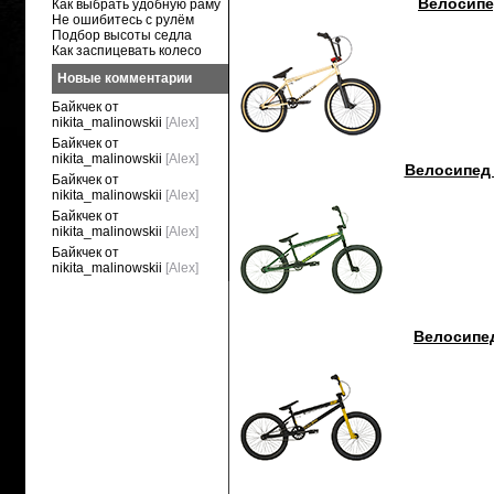
Велосипед
Как выбрать удобную раму
Не ошибитесь с рулём
Подбор высоты седла
Как заспицевать колесо
Новые комментарии
Байкчек от
nikita_malinowskii
[Alex]
Байкчек от
nikita_malinowskii
[Alex]
Велосипед 
Байкчек от
nikita_malinowskii
[Alex]
Байкчек от
nikita_malinowskii
[Alex]
Байкчек от
nikita_malinowskii
[Alex]
Велосипед