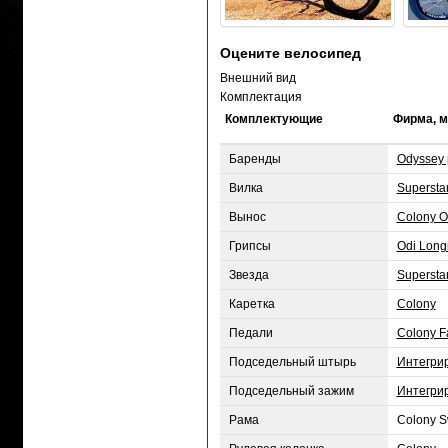
Оцените велосипед
Внешний вид
Комплектация
Комплектующие
Фирма, 
Баренды
Odyssey 
Вилка
Superstar
Вынос
Colony Of
Грипсы
Odi Long
Звезда
Supersta
Каретка
Colony
Педали
Colony Fa
Подседельный штырь
Интегри
Подседельный зажим
Интегри
Рама
Colony S