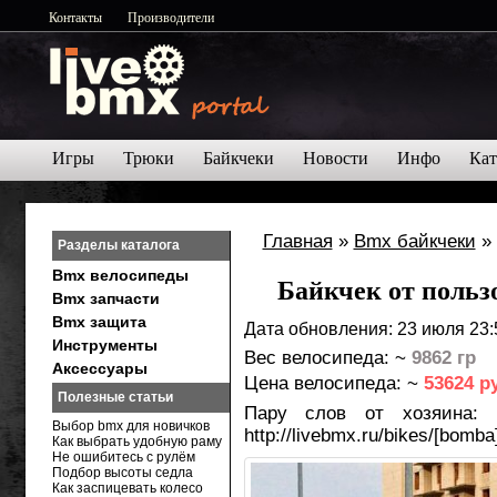
Контакты
Производители
Игры
Трюки
Байкчеки
Новости
Инфо
Кат
Главная
»
Bmx байкчеки
»
Разделы каталога
Bmx велосипеды
Байкчек от пол
Bmx запчасти
Bmx защита
Дата обновления: 23 июля 23:
Инструменты
Вес велосипеда: ~
9862 гр
Аксессуары
Цена велосипеда: ~
53624 р
Полезные статьи
Пару слов от хозяина:
C
Выбор bmx для новичков
http://livebmx.ru/bikes/[bomba
Как выбрать удобную раму
Не ошибитесь с рулём
Подбор высоты седла
Как заспицевать колесо