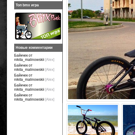
Топ bmx игра
Новые комментарии
Байкчек от
nikita_malinowskii
[Alex]
Байкчек от
nikita_malinowskii
[Alex]
Байкчек от
nikita_malinowskii
[Alex]
Байкчек от
nikita_malinowskii
[Alex]
Байкчек от
nikita_malinowskii
[Alex]