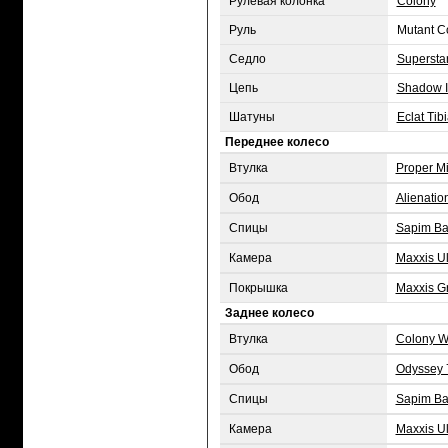
Рулевая колонка
Colony
Руль
Mutant C
Седло
Supersta
Цепь
Shadow I
Шатуны
Eclat Tib
Переднее колесо
Втулка
Proper Mi
Обод
Alienatio
Спицы
Sapim Ba
Камера
Maxxis Ul
Покрышка
Maxxis Gr
Заднее колесо
Втулка
Colony W
Обод
Odyssey 
Спицы
Sapim Ba
Камера
Maxxis Ul