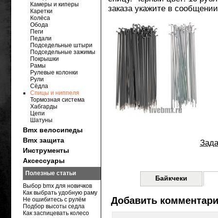
Камеры и киперы
заказа укажите в сообщении
Каретки
Колёса
Обода
Пеги
Педали
Подседельные штыри
Подседельные зажимы
Покрышки
Рамы
Рулевые колонки
Рули
Сёдла
Спицы и ниппеля
Тормозная система
Хабгарды
Цепи
Шатуны
Bmx велосипеды
Bmx защита
Зада
Инструменты
Аксессуары
Полезные статьи
Байкчеки
Выбор bmx для новичков
Как выбрать удобную раму
Добавить комментар
Не ошибитесь с рулём
Подбор высоты седла
Как заспицевать колесо