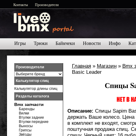
Контакты
Производители
Игры
Трюки
Байкчеки
Новости
Инфо
Кат
Главная
»
Магазин
»
Bmx 
Производители
Basic Leader
Калькулятор спиц
Спицы Sa
Калькулятор длины спиц
Разделы каталога
Bmx запчасти
Баренды
Описание:
Спицы Sapim Basi
Вилки
держать Ваше колесо. Цена 
Втулки задние
Втулки передние
в комплект не входят, смот
Выносы
поштучная продажа спиц. Се
Грипсы
Звёзды
спицу. Черный цвет: 16 руб