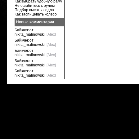
Как выбрать удобную раму
Не ошибитесь с рулём
Подбор высоты седла
Как заспицевать колесо
Новые комментарии
Байкчек от
nikita_malinowskii
[Alex]
Байкчек от
nikita_malinowskii
[Alex]
Байкчек от
nikita_malinowskii
[Alex]
Байкчек от
nikita_malinowskii
[Alex]
Байкчек от
nikita_malinowskii
[Alex]