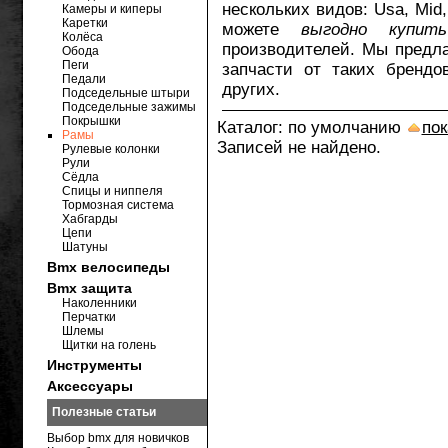
нескольких видов: Usa, Mid
Камеры и киперы
Каретки
можете
выгодно купи
Колёса
производителей. Мы предла
Обода
Пеги
запчасти от таких бренд
Педали
других.
Подседельные штыри
Подседельные зажимы
Покрышки
Каталог: по умолчанию
пок
Рамы
Записей не найдено.
Рулевые колонки
Рули
Сёдла
Спицы и ниппеля
Тормозная система
Хабгарды
Цепи
Шатуны
Bmx велосипеды
Bmx защита
Наколенники
Перчатки
Шлемы
Щитки на голень
Инструменты
Аксессуары
Полезные статьи
Выбор bmx для новичков