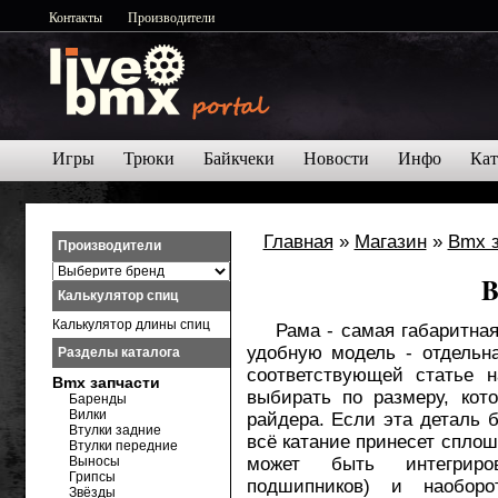
Контакты
Производители
Игры
Трюки
Байкчеки
Новости
Инфо
Кат
Главная
»
Магазин
»
Bmx 
Производители
B
Калькулятор спиц
Калькулятор длины спиц
Рама - самая габаритная 
удобную модель - отдельн
Разделы каталога
соответствующей статье 
Bmx запчасти
выбирать по размеру, кот
Баренды
Вилки
райдера. Если эта деталь б
Втулки задние
всё катание принесет спло
Втулки передние
Выносы
может быть интегриро
Грипсы
подшипников) и наоборо
Звёзды