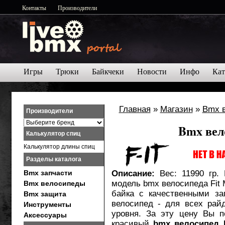
Контакты
Производители
Игры
Трюки
Байкчеки
Новости
Инфо
Кат
Главная
»
Магазин
»
Bmx 
Производители
Bmx вел
Калькулятор спиц
Калькулятор длины спиц
Разделы каталога
Bmx запчасти
Описание:
Вес: 11990 гр.
модель bmx велосипеда Fit 
Bmx велосипеды
байка с качественными за
Bmx защита
велосипед - для всех райд
Инструменты
уровня. За эту цену Вы п
Аксессуары
красивый
bmx велосипед F