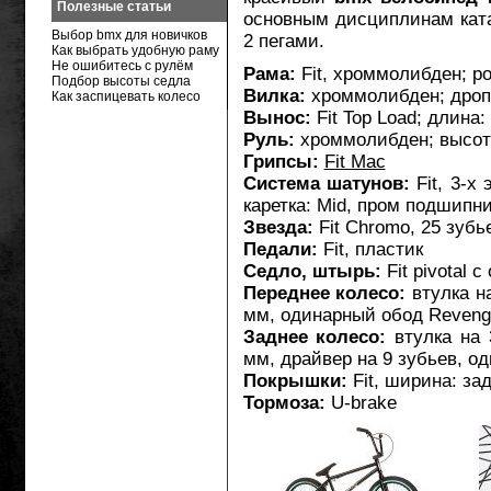
Полезные статьи
основным дисциплинам катан
Выбор bmx для новичков
2 пегами.
Как выбрать удобную раму
Не ошибитесь с рулём
Рама:
Fit, хроммолибден; ро
Подбор высоты седла
Вилка:
хроммолибден; дроп
Как заспицевать колесо
Вынос:
Fit Top Load; длина:
Руль:
хроммолибден; высота
Грипсы:
Fit Mac
Система шатунов:
Fit, 3-х
каретка: Mid, пром подшипн
Звезда:
Fit Chromo, 25 зубь
Педали:
Fit, пластик
Седло, штырь:
Fit pivotal
Переднее колесо:
втулка н
мм, одинарный обод Reveng
Заднее колесо:
втулка на 
мм, драйвер на 9 зубьев, о
Покрышки:
Fit, ширина: зад
Тормоза:
U-brake