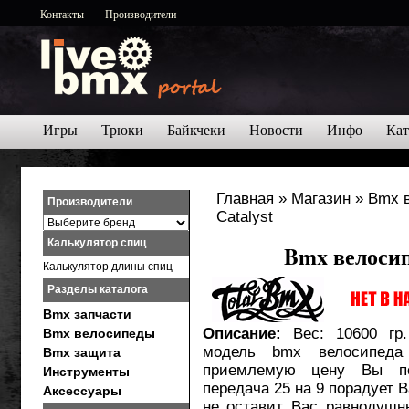
Контакты
Производители
Игры
Трюки
Байкчеки
Новости
Инфо
Кат
Главная
»
Магазин
»
Bmx 
Производители
Catalyst
Калькулятор спиц
Bmx велосип
Калькулятор длины спиц
Разделы каталога
Bmx запчасти
Описание:
Вес: 10600 гр
Bmx велосипеды
модель bmx велосипеда 
Bmx защита
приемлемую цену Вы по
Инструменты
передача 25 на 9 порадует 
Аксессуары
не оставит Вас равнодуш