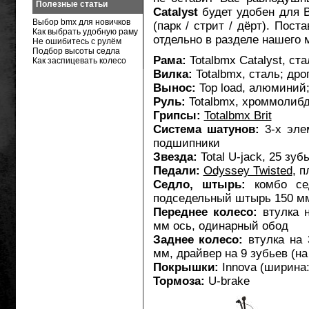
Полезные статьи
Catalyst
будет удобен для В
Выбор bmx для новичков
(парк / стрит / дёрт). Пос
Как выбрать удобную раму
отдельно в разделе нашего м
Не ошибитесь с рулём
Подбор высоты седла
Рама:
Totalbmx Catalyst, ста
Как заспицевать колесо
Вилка:
Totalbmx, сталь; дро
Вынос:
Top load, алюминий;
Руль:
Totalbmx, хроммолибде
Грипсы:
Totalbmx Brit
Система шатунов:
3-х эле
подшипники
Звезда:
Total U-jack, 25 зу
Педали:
Odyssey Twisted
, п
Седло, штырь:
комбо сед
подседельный штырь 150 м
Переднее колесо:
втулка н
мм ось, одинарный обод
Заднее колесо:
втулка на 
мм, драйвер на 9 зубьев (н
Покрышки:
Innova (ширина: 
Тормоза:
U-brake