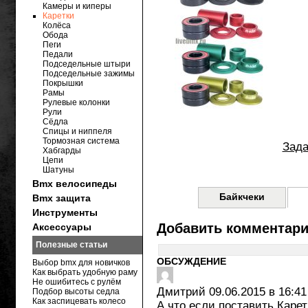
Камеры и киперы
Каретки
Колёса
Обода
Пеги
Педали
Подседельные штыри
Подседельные зажимы
Покрышки
Рамы
Рулевые колонки
Рули
Сёдла
Спицы и ниппеля
Тормозная система
Зада
Хабгарды
Цепи
Шатуны
Bmx велосипеды
Байкчеки
Bmx защита
Инструменты
Добавить комментар
Аксессуары
Полезные статьи
ОБСУЖДЕНИЕ
Выбор bmx для новичков
Как выбрать удобную раму
Не ошибитесь с рулём
Дмитрий
09.06.2015 в 16:41
Подбор высоты седла
Как заспицевать колесо
А что если поставить Каре