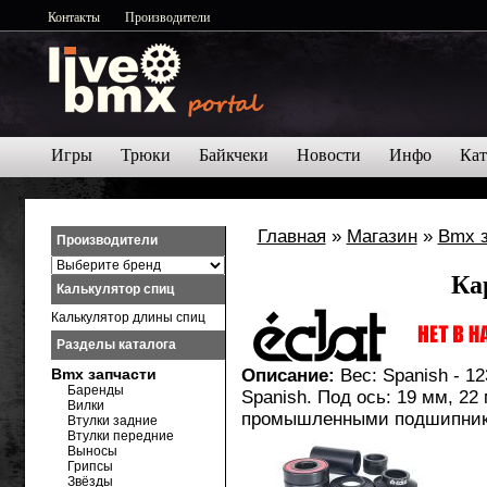
Контакты
Производители
Игры
Трюки
Байкчеки
Новости
Инфо
Кат
Главная
»
Магазин
»
Bmx 
Производители
Ка
Калькулятор спиц
Калькулятор длины спиц
Разделы каталога
Bmx запчасти
Описание:
Вес: Spanish - 123
Баренды
Spanish. Под ось: 19 мм, 22
Вилки
промышленными подшипник
Втулки задние
Втулки передние
Выносы
Грипсы
Звёзды