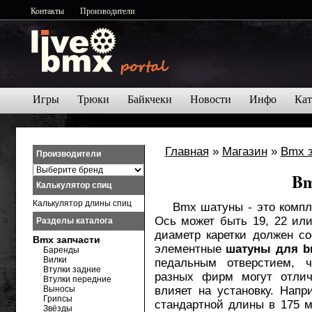
Контакты
Производители
Игры
Трюки
Байкчеки
Новости
Инфо
Кат
Главная
»
Магазин
»
Bmx 
Производители
Bm
Калькулятор спиц
Калькулятор длины спиц
Bmx шатуны - это комплек
Ось может быть 19, 22 или
Разделы каталога
диаметр каретки должен со
Bmx запчасти
элементные
шатуны для 
Баренды
Вилки
педальным отверстием, 
Втулки задние
разных фирм могут отлич
Втулки передние
Выносы
влияет на установку. Нап
Грипсы
стандартной длины в 175 м
Звёзды