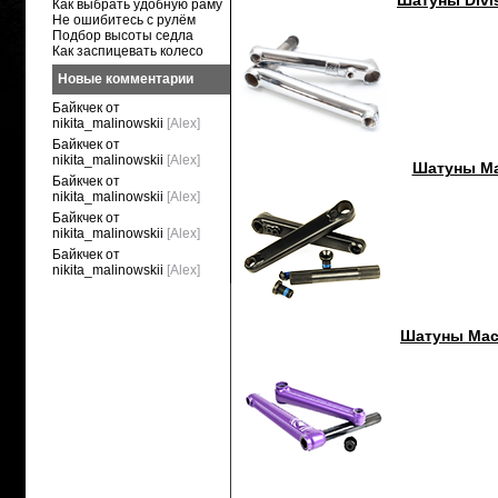
Шатуны Divis
Как выбрать удобную раму
Не ошибитесь с рулём
Подбор высоты седла
Как заспицевать колесо
Новые комментарии
Байкчек от
nikita_malinowskii
[Alex]
Байкчек от
nikita_malinowskii
[Alex]
Шатуны Ma
Байкчек от
nikita_malinowskii
[Alex]
Байкчек от
nikita_malinowskii
[Alex]
Байкчек от
nikita_malinowskii
[Alex]
Шатуны Macn