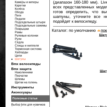
(диапазон 160-180 мм). Li
Камеры и киперы
Каретки
всех представленных моде
Колёса
готов определить, что в
Обода
Пеги
шатуны
, уточните все н
Педали
подойдет к велосипеду.
Подседельные штыри
Подседельные зажимы
Покрышки
Каталог: по умолчанию
пок
Рамы
Шат
Рулевые колонки
Рули
Сёдла
Спицы и ниппеля
Тормозная система
Хабгарды
Цепи
Шатуны
Bmx велосипеды
Bmx защита
Шат
Наколенники
Перчатки
Шлемы
Щитки на голень
Инструменты
Аксессуары
Полезные статьи
Выбор bmx для новичков