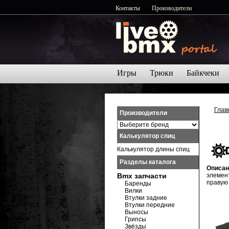
Контакты
Производители
Игры
Трюки
Байкчеки
Глав
Производители
Калькулятор спиц
Калькулятор длины спиц
Разделы каталога
Описан
Bmx запчасти
элемент
правую 
Баренды
Вилки
Втулки задние
Втулки передние
Выносы
Грипсы
Звёзды