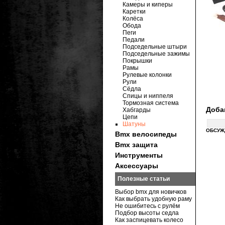
Камеры и киперы
Каретки
Колёса
Обода
Пеги
Педали
Подседельные штыри
Подседельные зажимы
Покрышки
Рамы
Рулевые колонки
Рули
Сёдла
Спицы и ниппеля
Тормозная система
Доба
Хабгарды
Цепи
Шатуны
ОБСУЖ
Bmx велосипеды
Bmx защита
Инструменты
Аксессуары
Полезные статьи
Выбор bmx для новичков
Как выбрать удобную раму
Не ошибитесь с рулём
Подбор высоты седла
Как заспицевать колесо