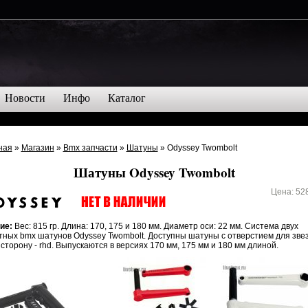
Новости
Инфо
Каталог
ная
»
Магазин
»
Bmx запчасти
»
Шатуны
» Odyssey Twombolt
Шатуны Odyssey Twombolt
Цена:
52
ие:
Вес: 815 гр. Длина: 170, 175 и 180 мм. Диаметр оси: 22 мм. Система двух
ных bmx шатунов Odyssey Twombolt. Доступны шатуны с отверстием для зве
сторону - rhd. Выпускаются в версиях 170 мм, 175 мм и 180 мм длиной.