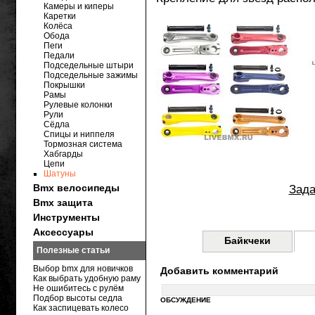
Камеры и киперы
Каретки
Колёса
Обода
Пеги
Педали
Подседельные штыри
Подседельные зажимы
Покрышки
Рамы
Рулевые колонки
Рули
Сёдла
Спицы и ниппеля
Тормозная система
Хабгарды
Цепи
Шатуны
Bmx велосипеды
Зада
Bmx защита
Инструменты
Аксессуары
Байкчеки
Полезные статьи
Выбор bmx для новичков
Добавить комментарий
Как выбрать удобную раму
Не ошибитесь с рулём
Подбор высоты седла
ОБСУЖДЕНИЕ
Как заспицевать колесо