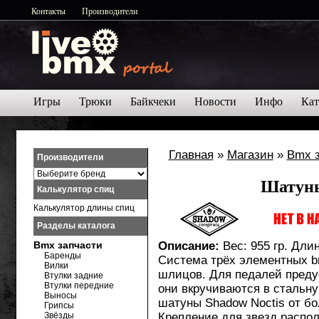
Контакты
Производители
Игры
Трюки
Байкчеки
Новости
Инфо
Кат
Главная
»
Магазин
»
Bmx 
Производители
Шатуны
Калькулятор спиц
Калькулятор длины спиц
Разделы каталога
Bmx запчасти
Описание:
Вес: 955 гр. Дли
Баренды
Система трёх элементных b
Вилки
шлицов. Для педалей преду
Втулки задние
Втулки передние
они вкручиваются в стальну
Выносы
шатуны Shadow Noctis от б
Грипсы
Звёзды
Крепление для звезд распол