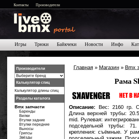
Контакты
Производители
Игры
Трюки
Байкчеки
Новости
Инфо
Кат
Главная
»
Магазин
»
Bmx 
Производители
Рама S
Калькулятор спиц
Калькулятор длины спиц
Разделы каталога
Bmx запчасти
Описание:
Вес: 2160 гр. О
Баренды
Длина верхней трубы: 20.5,
Вилки
mid. Рулевая: интегрирован
Втулки задние
Втулки передние
подседельной трубы: 71.
Выносы
крепления: съёмные. У р
Грипсы
Звёзды
подседельный зажим. Подсе