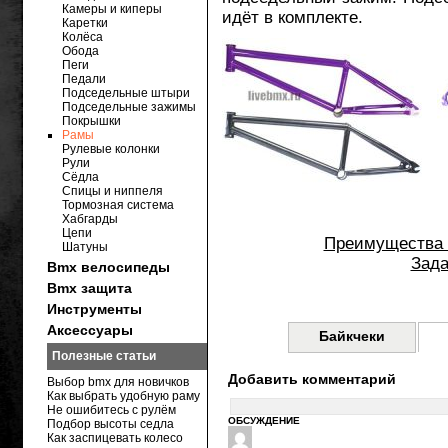
Камеры и киперы
идёт в комплекте.
Каретки
Колёса
Обода
Пеги
Педали
Подседельные штыри
Подседельные зажимы
Покрышки
Рамы
Рулевые колонки
Рули
Сёдла
Спицы и ниппеля
Тормозная система
Хабгарды
Цепи
Преимущества 
Шатуны
Зада
Bmx велосипеды
Bmx защита
Инструменты
Аксессуары
Байкчеки
Полезные статьи
Добавить комментарий
Выбор bmx для новичков
Как выбрать удобную раму
Не ошибитесь с рулём
ОБСУЖДЕНИЕ
Подбор высоты седла
Как заспицевать колесо