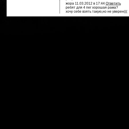
жора
11.03.2012 в 17:44
Ответить
ребят для 4 пег хорошая рама?
хочу себе взять такую,но не уверен(((