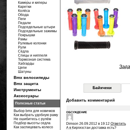
Камеры и киперы
Каретки
Колёса
Обода
Пеги
Педали
Подседельные штыри
Подседельные зажимы
Покрышки
Рамы
Рулевые колонки
Рули
Сёдла
Спицы и ниппеля
Тормозная система
Хабгарды
Зада
Цепи
Шатуны
Bmx велосипеды
Bmx защита
Байкчеки
Инструменты
Аксессуары
Добавить комментарий
Полезные статьи
Выбор bmx для новичков
ОБСУЖДЕНИЕ
Как выбрать удобную раму
Не ошибитесь с рулём
Подбор высоты седла
Dimson
26.09.2012 в 19:12
Ответить
Как заспицевать колесо
А в Киргизстан доставка есть?