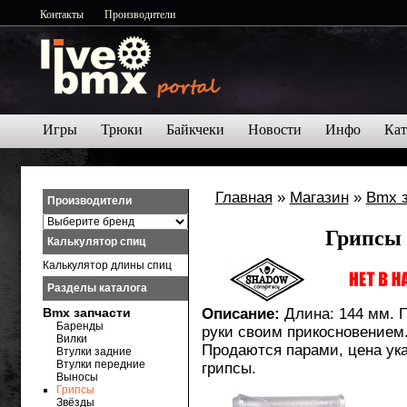
Контакты
Производители
Игры
Трюки
Байкчеки
Новости
Инфо
Кат
Главная
»
Магазин
»
Bmx 
Производители
Грипсы 
Калькулятор спиц
Калькулятор длины спиц
Разделы каталога
Bmx запчасти
Описание:
Длина: 144 мм. 
Баренды
руки своим прикосновением.
Вилки
Продаются парами, цена ука
Втулки задние
Втулки передние
грипсы.
Выносы
Грипсы
Звёзды