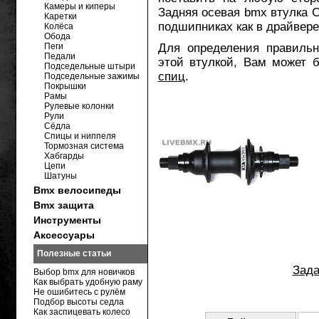
Камеры и киперы
Задняя осевая bmx втулка 
Каретки
подшипниках как в драйвере,
Колёса
Обода
Пеги
Для определения правильн
Педали
этой втулкой, Вам может 
Подседельные штыри
спиц
.
Подседельные зажимы
Покрышки
Рамы
Рулевые колонки
Рули
Сёдла
Спицы и ниппеля
Тормозная система
Хабгарды
Цепи
Шатуны
Bmx велосипеды
Bmx защита
Инструменты
Аксессуары
Полезные статьи
Зада
Выбор bmx для новичков
Как выбрать удобную раму
Не ошибитесь с рулём
Подбор высоты седла
Как заспицевать колесо