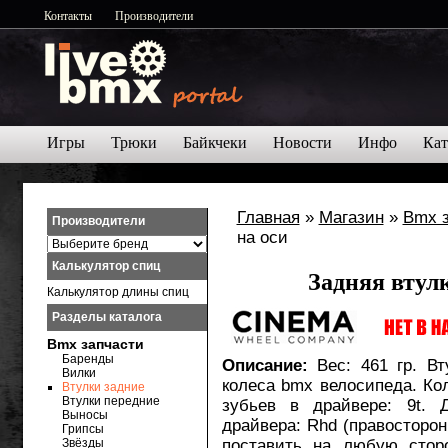
Контакты
Производители
Игры
Трюки
Байкчеки
Новости
Инфо
Кат
Главная
»
Магазин
»
Bmx 
Производители
на оси
Калькулятор спиц
Задняя втул
Калькулятор длины спиц
Разделы каталога
Bmx запчасти
Баренды
Описание:
Вес: 461 гр. Вт
Вилки
колеса bmx велосипеда. Кол
Втулки задние
Втулки передние
зубьев в драйвере: 9t. 
Выносы
драйвера: Rhd (правосторон
Грипсы
Звёзды
поставить на любую сторо