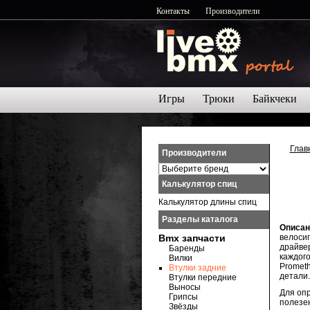
Контакты
Производители
Игры
Трюки
Байкчеки
Глав
Производители
Калькулятор спиц
Калькулятор длины спиц
Разделы каталога
Описан
Bmx запчасти
велосип
драйве
Баренды
каждог
Вилки
Promet
Втулки задние
детали.
Втулки передние
Выносы
Для опр
Грипсы
полезе
Звёзды