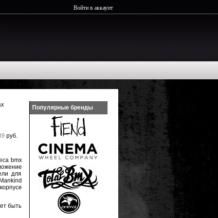
Войти в аккаунт
ах
Популярные бренды
89
руб.
леса bmx
оложение
ели для
Mankind
корпусе
жет быть