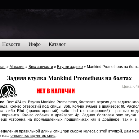
Новости
Инфо
Каталог
ная
»
Магазин
»
Bmx запчасти
»
Втулки задние
» Mankind Prometheus на болт
Задняя втулка Mankind Prometheus на болтах
Цена:
64
ие:
Вес: 424 гр. Втулка Mankind Prometheus, болтовая версия для заднего ко
еда. Кол-во отверстий под спицы: 36h. Кол-во зубьев в драйвере: 9t. Расп
ра: либо Rhd (правосторонний) либо Lhd (левосторонний) - разные мод
о варианта. Кол-во собачек в драйвере: 4p. Задняя болтовая bmx втулка 
heus устроена на промышленных подшипниках как в драйвере, так и в 
еделения правильной длины спиц при сборке колеса с этой втулкой, Вам мо
н наш
онлайн калькулятор спиц
.