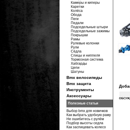
Камеры и киперы
Каретки
Колёса
Обода
Пеги
Педали
Подседельные штыри
Подседельные зажимы
Покрышки
Рамы
Рулевые колонки
Рули
Сёдла
Спицы и ниппеля
Тормозная система
Хабгарды
Цепи
Шатуны
Bmx велосипеды
Bmx защита
Доба
Инструменты
Аксессуары
ОБСУЖ
Полезные статьи
Выбор bmx для новичков
Как выбрать удобную раму
Не ошибитесь с рулём
Подбор высоты седла
Как заспицевать колесо