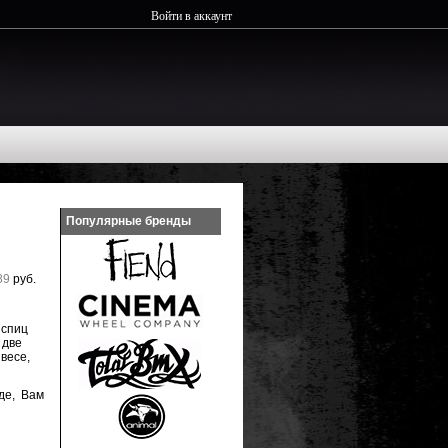
Войти в аккаунт
Популярные бренды
89
руб.
 спиц
 две
весе,
де, Вам