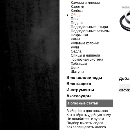
Камеры и киперы
Каретки
Колёса
Обода
Пеги
Педали
Подседельные штыри
Подседельные зажимы
Покрышки
Рамы
Рулевые колонки
Рули
Сёдла
Спицы и ниппеля
Тормозная система
Хабгарды
Цепи
Шатуны
Bmx велосипеды
Доба
Bmx защита
Инструменты
ОБСУЖ
Аксессуары
Полезные статьи
Выбор bmx для новичков
Как выбрать удобную раму
Не ошибитесь с рулём
Подбор высоты седла
Как заспицевать колесо