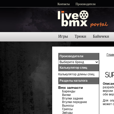
Контакты
Производители
Игры
Трюки
Байкчеки
Глав
Производители
Калькулятор спиц
Калькулятор длины спиц
Разделы каталога
Описан
Bmx запчасти
разраб
версии 
Баренды
обе вер
Вилки
Втулки задние
Для оп
Втулки передние
может 
Выносы
Грипсы
Звёзды