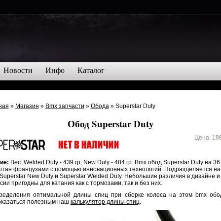
Новости
Инфо
Каталог
ная
»
Магазин
»
Bmx запчасти
»
Обода
» Superstar Duty
Обод Superstar Duty
Цена:
19
ие:
Вес: Welded Duty - 439 гр, New Duty - 484 гр. Bmx обод Superstar Duty на 36
отан французами с помощью инновационных технологий. Подразделяется на
Superstar New Duty и Superstar Welded Duty. Небольшие различия в дизайне и 
сии пригодны для катания как с тормозами, так и без них.
ределения оптимальной длины спиц при сборке колеса на этом bmx обо
оказаться полезным наш
калькулятор длины спиц
.