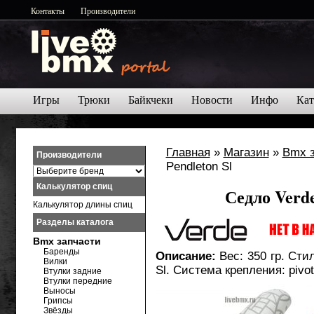
Контакты
Производители
Игры
Трюки
Байкчеки
Новости
Инфо
Кат
Главная
»
Магазин
»
Bmx 
Производители
Pendleton Sl
Калькулятор спиц
Седло Verde
Калькулятор длины спиц
Разделы каталога
Bmx запчасти
Баренды
Описание:
Вес: 350 гр. Сти
Вилки
Sl. Система крепления: pivot
Втулки задние
Втулки передние
Выносы
Грипсы
Звёзды