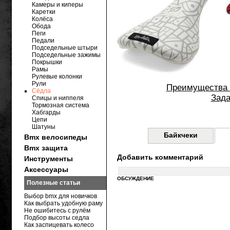
Камеры и киперы
Каретки
Колёса
Обода
Пеги
Педали
Подседельные штыри
Подседельные зажимы
Покрышки
Рамы
Рулевые колонки
Рули
Преимущества 
Сёдла
Зада
Спицы и ниппеля
Тормозная система
Хабгарды
Цепи
Шатуны
Байкчеки
Bmx велосипеды
Bmx защита
Добавить комментарий
Инструменты
Аксессуары
ОБСУЖДЕНИЕ
Полезные статьи
Выбор bmx для новичков
Как выбрать удобную раму
Не ошибитесь с рулём
Подбор высоты седла
Как заспицевать колесо