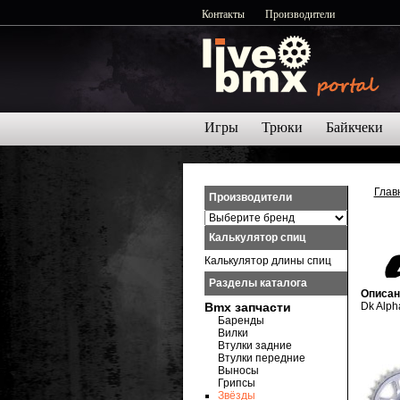
Контакты
Производители
Игры
Трюки
Байкчеки
Глав
Производители
Калькулятор спиц
Калькулятор длины спиц
Разделы каталога
Описан
Bmx запчасти
Dk Alph
Баренды
Вилки
Втулки задние
Втулки передние
Выносы
Грипсы
Звёзды