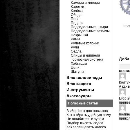
Камеры и киперы
Каретки
Колёса
Обода
Пеги
Педали
Подседельные штыри
Подседельные зажимы
Покрышки
Рамы
Рулевые колонки
Рули
Сёдла
Спицы и ниппеля
Доба
Тормозная система
Хабгарды
Цепи
ОБСУЖ
Шатуны
Bmx велосипеды
Колту
Bmx защита
А как 
Инструменты
Аксессуары
Егор
2
привве
Полезные статьи
Выбор bmx для новичков
полин
Как выбрать удобную раму
прико
Не ошибитесь с рулём
Подбор высоты седла
Как заспицевать колесо