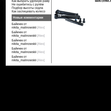
Шатуны 
Как выбрать удобную раму
Не ошибитесь с рулём
Подбор высоты седла
Как заспицевать колесо
Новые комментарии
Байкчек от
nikita_malinowskii
[Alex]
Байкчек от
nikita_malinowskii
[Alex]
Байкчек от
nikita_malinowskii
[Alex]
Байкчек от
nikita_malinowskii
[Alex]
Байкчек от
nikita_malinowskii
[Alex]