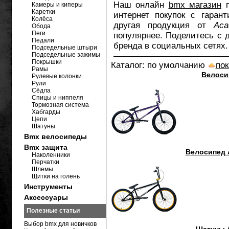
Наш онлайн
bmx магазин
п
Камеры и киперы
Каретки
интернет покупок с гаран
Колёса
другая продукция от
Aca
Обода
Пеги
популярнее. Поделитесь с 
Педали
бренда в социальных сетях
Подседельные штыри
Подседельные зажимы
Покрышки
Каталог: по умолчанию
пок
Рамы
Велоси
Рулевые колонки
Рули
Сёдла
Спицы и ниппеля
Тормозная система
Хабгарды
Цепи
Шатуны
Bmx велосипеды
Bmx защита
Велосипед 
Наколенники
Перчатки
Шлемы
Щитки на голень
Инструменты
Аксессуары
Полезные статьи
Выбор bmx для новичков