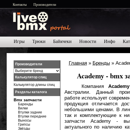
Контакты
Производители
Игры
Трюки
Байкчеки
Новости
Инфо
Кат
Главная
»
Бренды
» Acade
Производители
Academy - bmx з
Калькулятор спиц
Калькулятор длины спиц
Компания
Academ
Австралии. Данный прои
Разделы каталога
работе использует современ
Bmx запчасти
продукция отличается до
Баренды
Вилки
небольшими ценами. В лине
Втулки задние
так и комплектующие к н
Втулки передние
Выносы
запчасти Academy - вы
Грипсы
актуального по наличию ка
Звёзды