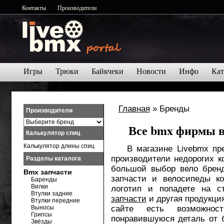
Контакты
Производители
Игры
Трюки
Байкчеки
Новости
Инфо
Кат
Главная
» Бренды
Производители
Все bmx фирмы в
Калькулятор спиц
Калькулятор длины спиц
В магазине Livebmx пред
производители недорогих 
Разделы каталога
большой выбор вело брен
Bmx запчасти
запчасти и велосипеды к
Баренды
Вилки
логотип и попадете на с
Втулки задние
запчасти
и другая продукци
Втулки передние
Выносы
сайте есть возможно
Грипсы
понравившуюся деталь от 
Звёзды