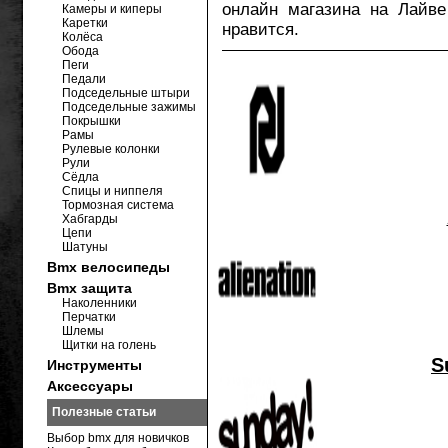
онлайн магазина на Лайве
Камеры и киперы
Каретки
нравится.
Колёса
Обода
Пеги
Педали
Подседельные штыри
Подседельные зажимы
Покрышки
Рамы
Рулевые колонки
Рули
Сёдла
Спицы и ниппеля
Тормозная система
Хабгарды
Цепи
Шатуны
Bmx велосипеды
Bmx защита
Наколенники
Перчатки
Шлемы
Щитки на голень
S
Инструменты
Аксессуары
Полезные статьи
Выбор bmx для новичков