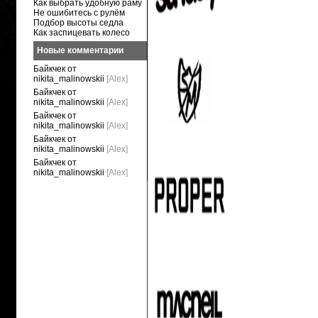
Как выбрать удобную раму
Не ошибитесь с рулём
Подбор высоты седла
Как заспицевать колесо
Новые комментарии
Байкчек от
nikita_malinowskii
[Alex]
Байкчек от
nikita_malinowskii
[Alex]
Байкчек от
nikita_malinowskii
[Alex]
Байкчек от
nikita_malinowskii
[Alex]
Байкчек от
nikita_malinowskii
[Alex]