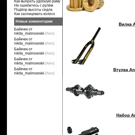
Как выбрать удобную раму
Не ошибитесь с рулём
Подбор высоты седла
Как заспицевать колесо
Новые комментарии
Вилка A
Байкчек от
nikita_malinowskii
[Alex]
Байкчек от
nikita_malinowskii
[Alex]
Байкчек от
nikita_malinowskii
[Alex]
Байкчек от
nikita_malinowskii
[Alex]
Байкчек от
Втулка Ani
nikita_malinowskii
[Alex]
Набор An