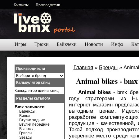
Контакты
Производители
Игры
Трюки
Байкчеки
Новости
Инфо
Кат
Главная
»
Бренды
» Animal
Производители
Animal bikes - bm
Калькулятор спиц
Калькулятор длины спиц
Animal bikes
- bmx бре
году стритерами из Н
Разделы каталога
интернет магазин
предлагае
Bmx запчасти
выгодным ценам. Идеоло
Баренды
Вилки
разработке комплектующи
Втулки задние
продукция - качественной, 
Втулки передние
Выносы
Такой подход производит
Грипсы
уверенное место среди кон
Звёзды