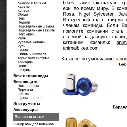
bikes, такие как шатуны, г
Камеры и киперы
Каретки
еры по всему миру. В кома
Колёса
Rosa,
Nigel Sylvester
, Jar
Обода
Пеги
Интересный факт: фирма п
Педали
членам команды. Если В
Подседельные штыри
Подседельные зажимы
помогите компании стать 
Покрышки
ссылкой на данную страниц
Рамы
катанием команды:
ani
Рулевые колонки
Рули
animalbikes.com
Сёдла
Спицы и ниппеля
Тормозная система
Каталог: по умолчанию
пок
Хабгарды
Бар
Цепи
Шатуны
Bmx велосипеды
Bmx защита
Наколенники
Перчатки
Шлемы
Щитки на голень
Инструменты
Баренд
Аксессуары
Полезные статьи
Выбор bmx для новичков