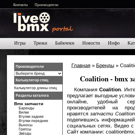
Контакты
Производители
Игры
Трюки
Байкчеки
Новости
Инфо
Кат
Главная
»
Бренды
» Coaliti
Производители
Coalition - bmx 
Калькулятор спиц
Калькулятор длины спиц
Компания
Coalition
. Инт
предлагает выгодные услови
Разделы каталога
онлайне, удобный се
Bmx запчасти
производителей на пр
Баренды
Вилки
нравятся
запчасти Coalitio
Втулки задние
поделившись информацией 
Втулки передние
Выносы
социальных сетях. Видео с
Грипсы
Сайт компании: coalitionbmx
Звёзды