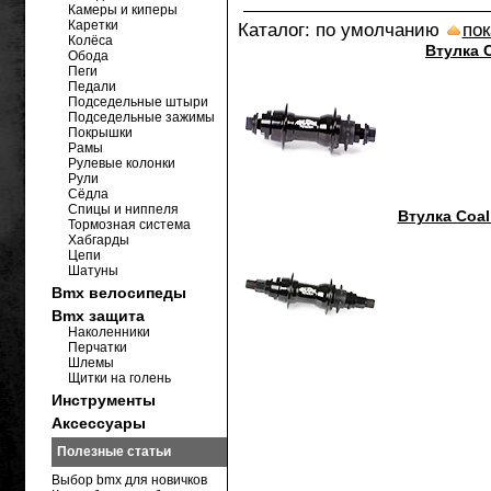
Камеры и киперы
Каретки
Каталог: по умолчанию
пок
Колёса
Втулка C
Обода
Пеги
Педали
Подседельные штыри
Подседельные зажимы
Покрышки
Рамы
Рулевые колонки
Рули
Сёдла
Спицы и ниппеля
Втулка Coal
Тормозная система
Хабгарды
Цепи
Шатуны
Bmx велосипеды
Bmx защита
Наколенники
Перчатки
Шлемы
Щитки на голень
Инструменты
Аксессуары
Полезные статьи
Выбор bmx для новичков