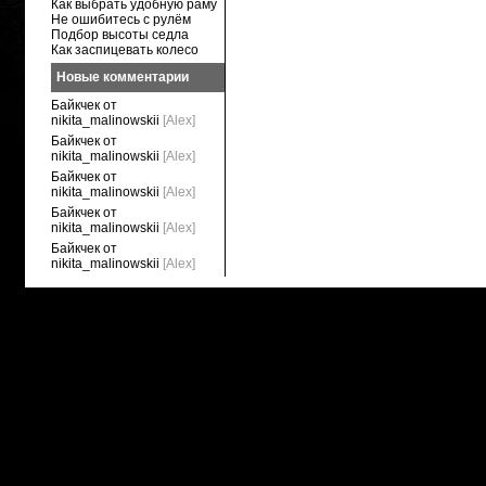
Как выбрать удобную раму
Не ошибитесь с рулём
Подбор высоты седла
Как заспицевать колесо
Новые комментарии
Байкчек от
nikita_malinowskii
[Alex]
Байкчек от
nikita_malinowskii
[Alex]
Байкчек от
nikita_malinowskii
[Alex]
Байкчек от
nikita_malinowskii
[Alex]
Байкчек от
nikita_malinowskii
[Alex]