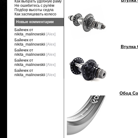
Втулка 
Как выбрать удобную раму
Не ошибитесь с рулём
Подбор высоты седла
Как заспицевать колесо
Новые комментарии
Байкчек от
nikita_malinowskii
[Alex]
Байкчек от
nikita_malinowskii
[Alex]
Втулка 
Байкчек от
nikita_malinowskii
[Alex]
Байкчек от
nikita_malinowskii
[Alex]
Байкчек от
nikita_malinowskii
[Alex]
Обод Co