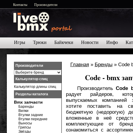
Контакты
Производители
Игры
Трюки
Байкчеки
Новости
Инфо
Кат
Главная
»
Бренды
» Code 
Производители
Code - bmx за
Калькулятор спиц
Калькулятор длины спиц
Производитель
Code 
радует райдеров, кот
Разделы каталога
выпускаемых компанией 
Bmx запчасти
хотите поставить на 
Баренды
Вилки
бюджетную (недорогую) де
Втулки задние
вложенные в неё средст
Втулки передние
Выносы
комплектующие от брен
Грипсы
ознакомиться с ассортиме
Звёзды