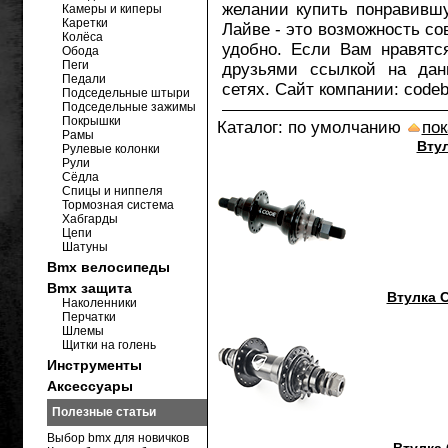
желании купить понравив
Камеры и киперы
Каретки
Лайве - это возможность со
Колёса
удобно. Если Вам нравят
Обода
Пеги
друзьями ссылкой на дан
Педали
сетях. Сайт компании: codeb
Подседельные штыри
Подседельные зажимы
Покрышки
Каталог: по умолчанию
пок
Рамы
Втул
Рулевые колонки
Рули
Сёдла
Спицы и ниппеля
Тормозная система
Хабгарды
Цепи
Шатуны
Bmx велосипеды
Bmx защита
Втулка C
Наколенники
Перчатки
Шлемы
Щитки на голень
Инструменты
Аксессуары
Полезные статьи
Выбор bmx для новичков