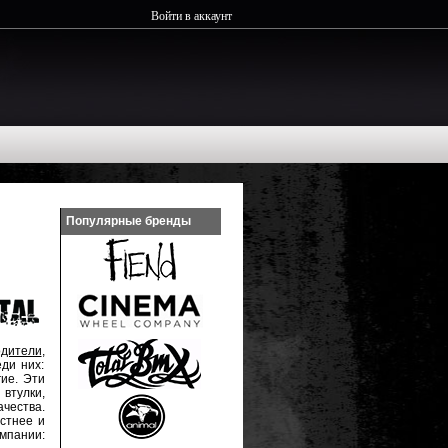
Войти в аккаунт
Популярные бренды
одители
,
ди них:
гие. Эти
, втулки,
чества.
стнее и
омпании: