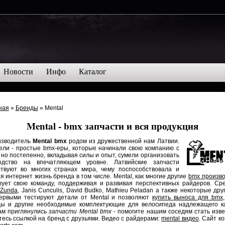
Новости
Инфо
Каталог
ная
»
Бренды
» Mental
Mental - bmx запчасти и вся продукция
водитель
Mental bmx
родом из дружественной нам Латвии.
ели - простые bmx-еры, которые начинали свою компанию с
 но постепенно, вкладывая силы и опыт, сумели организовать
одство на впечатляющем уровне. Латвийские запчасти
ствуют во многих странах мира, чему поспособствовала и
я интернет жизнь бренда в том числе. Mental, как многие другие
bmx произв
рует свою команду, поддерживая и развивая перспективных райдеров. Сре
 Zunda
, Janis Cunculis, David Budko, Mathieu Peladan а также некоторые дру
ервыми тестируют детали от Mental и позволяют
купить выноса для bmx
ды и другие необходимые комплектующие для велосипеда надлежащего ка
ам приглянулись
запчасти Mental bmx
- помогите нашим соседям стать изве
есь ссылкой на бренд с друзьями. Видео с райдерами:
mental видео
. Сайт к