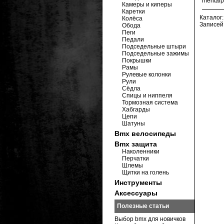
mentalp
Камеры и киперы
Каретки
Каталог
Колёса
Записей
Обода
Пеги
Педали
Подседельные штыри
Подседельные зажимы
Покрышки
Рамы
Рулевые колонки
Рули
Сёдла
Спицы и ниппеля
Тормозная система
Хабгарды
Цепи
Шатуны
Bmx велосипеды
Bmx защита
Наколенники
Перчатки
Шлемы
Щитки на голень
Инструменты
Аксессуары
Полезные статьи
Выбор bmx для новичков