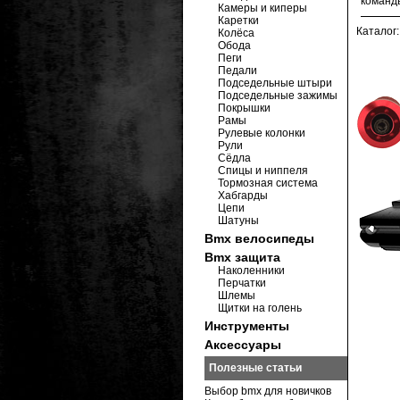
команд
Камеры и киперы
Каретки
Каталог
Колёса
Обода
Пеги
Педали
Подседельные штыри
Подседельные зажимы
Покрышки
Рамы
Рулевые колонки
Рули
Сёдла
Спицы и ниппеля
Тормозная система
Хабгарды
Цепи
Шатуны
Bmx велосипеды
Bmx защита
Наколенники
Перчатки
Шлемы
Щитки на голень
Инструменты
Аксессуары
Полезные статьи
Выбор bmx для новичков