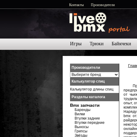
Контакты
Производители
Игры
Трюки
Байкчеки
Глав
Производители
Калькулятор спиц
Прои
Калькулятор длины спиц
предпри
от чьи
Разделы каталога
трудил
опыт, о
Bmx запчасти
компле
Баренды
Наряду
Вилки
bmx от
Втулки задние
райдер
Втулки передние
некото
Выносы
онлайн
Грипсы
поддер
Звёзды