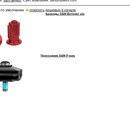
ы:
s&m видео
. Сайт компании: sandmbikes.com
: по умолчанию
показать дешевые в начале
Баренды S&M Beringer alu
Переходник S&M P-guts