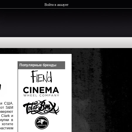
Войти в аккаунт
Популярные бренды
ии США.
 от S&M
оверяют
 Clark и
купки в
 хотите
частием