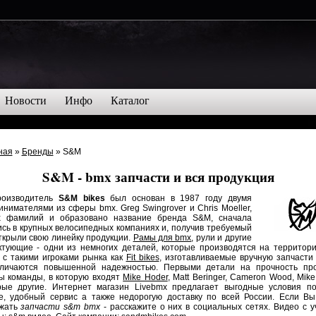
Новости
Инфо
Каталог
ная
»
Бренды
» S&M
S&M - bmx запчасти и вся продукция
зводитель
S&M bikes
был основан в 1987 году двумя
нимателями из сферы bmx. Greg Swingrover и Chris Moeller,
х фамилий и образовано название бренда S&M, сначала
ись в крупных велосипедных компаниях и, получив требуемый
ткрыли свою линейку продукции.
Рамы для bmx
, рули и другие
ктующие - одни из немногих деталей, которые производятся на территор
 с такими игроками рынка как
Fit bikes
, изготавливаемые вручную запчасти
личаются повышенной надежностью. Первыми детали на прочность пр
ы команды, в которую входят
Mike Hoder
, Matt Beringer, Cameron Wood, Mike
рые другие. Интернет магазин Livebmx предлагает выгодные условия по
е, удобный сервис а также недорогую доставку по всей России. Если Вы
жать
запчасти s&m bmx
- расскажите о них в социальных сетях. Видео с у