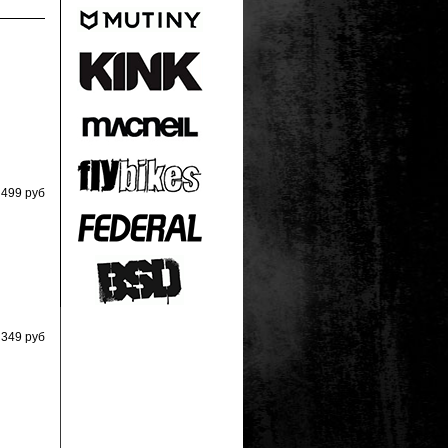
499
руб
349
руб