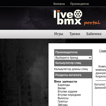
Контакты
Производители
Игры
Трюки
Байкчеки
Глав
Производители
Калькулятор спиц
Комп
Калькулятор длины спиц
компан
данную
Разделы каталога
tiogaus
Bmx запчасти
Каталог
Баренды
Записей
Вилки
Втулки задние
Втулки передние
Выносы
Грипсы
Звёзды