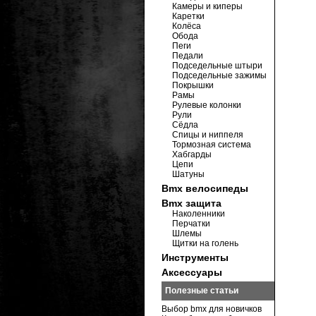
Камеры и киперы
Каретки
Колёса
Обода
Пеги
Педали
Подседельные штыри
Подседельные зажимы
Покрышки
Рамы
Рулевые колонки
Рули
Сёдла
Спицы и ниппеля
Тормозная система
Хабгарды
Цепи
Шатуны
Bmx велосипеды
Bmx защита
Наколенники
Перчатки
Шлемы
Щитки на голень
Инструменты
Аксессуары
Полезные статьи
Выбор bmx для новичков