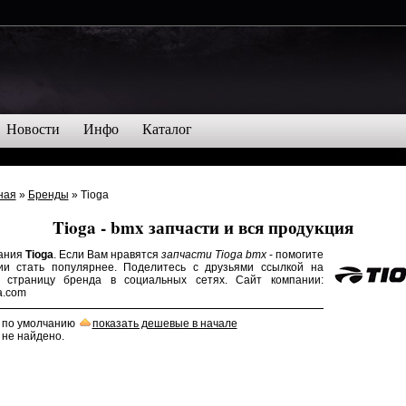
Новости
Инфо
Каталог
ная
»
Бренды
» Tioga
Tioga - bmx запчасти и вся продукция
ания
Tioga
. Если Вам нравятся
запчасти Tioga bmx
- помогите
ии стать популярнее. Поделитесь с друзьями ссылкой на
 страницу бренда в социальных сетях. Сайт компании:
a.com
: по умолчанию
показать дешевые в начале
 не найдено.