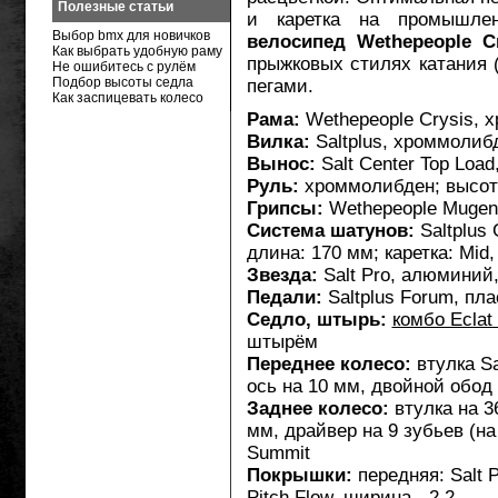
Полезные статьи
и каретка на промышле
Выбор bmx для новичков
велосипед Wethepeople Cr
Как выбрать удобную раму
прыжковых стилях катания (
Не ошибитесь с рулём
Подбор высоты седла
пегами.
Как заспицевать колесо
Рама:
Wethepeople Crysis, х
Вилка:
Saltplus, хроммолиб
Вынос:
Salt Center Top Loa
Руль:
хроммолибден; высота
Грипсы:
Wethepeople Mugen
Система шатунов:
Saltplus 
длина: 170 мм; каретка: Mid
Звезда:
Salt Pro, алюминий,
Педали:
Saltplus Forum, пла
Седло, штырь:
комбо Eclat 
штырём
Переднее колесо:
втулка Sa
ось на 10 мм, двойной обод 
Заднее колесо:
втулка на 3
мм, драйвер на 9 зубьев (на
Summit
Покрышки:
передняя: Salt P
Pitch Flow, ширина - 2.2