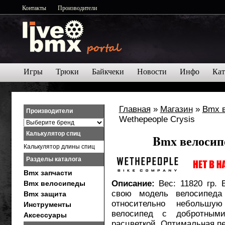
Контакты
Производители
Игры
Трюки
Байкчеки
Новости
Инфо
Кат
Главная
»
Магазин
»
Bmx 
Производители
Wethepeople Crysis
Калькулятор спиц
Bmx велосипе
Калькулятор длины спиц
Разделы каталога
Bmx запчасти
Описание:
Вес: 11820 гр.
Bmx велосипеды
свою модель велосипеда 
Bmx защита
относительно небольшу
Инструменты
велосипед с добротным
Аксессуары
расцветкой. Оптимальная пе