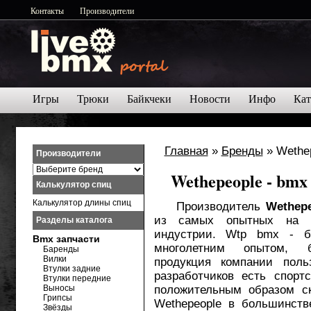
Контакты
Производители
Игры
Трюки
Байкчеки
Новости
Инфо
Кат
Главная
»
Бренды
» Wethe
Производители
Wethepeople - bmx
Калькулятор спиц
Калькулятор длины спиц
Производитель
Wethep
из самых опытных на р
Разделы каталога
индустрии. Wtp bmx - б
Bmx запчасти
многолетним опытом, б
Баренды
Вилки
продукция компании поль
Втулки задние
разработчиков есть спор
Втулки передние
Выносы
положительным образом ск
Грипсы
Wethepeople в большинств
Звёзды