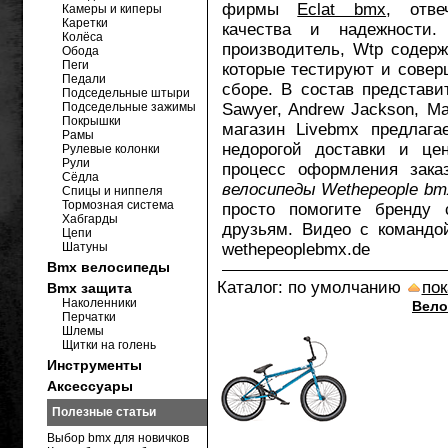
фирмы
Eclat bmx
, отв
Камеры и киперы
Каретки
качества и надежности
Колёса
производитель, Wtp содерж
Обода
Пеги
которые тестируют и сове
Педали
сборе. В состав представи
Подседельные штыри
Подседельные зажимы
Sawyer, Andrew Jackson, Ma
Покрышки
магазин Livebmx предлага
Рамы
недорогой доставки и це
Рулевые колонки
Рули
процесс оформления зака
Сёдла
велосипеды Wethepeople bm
Спицы и ниппеля
Тормозная система
просто помогите бренду 
Хабгарды
друзьям. Видео с команд
Цепи
Шатуны
wethepeoplebmx.de
Bmx велосипеды
Каталог: по умолчанию
пок
Bmx защита
Наколенники
Вело
Перчатки
Шлемы
Щитки на голень
Инструменты
Аксессуары
Полезные статьи
Выбор bmx для новичков