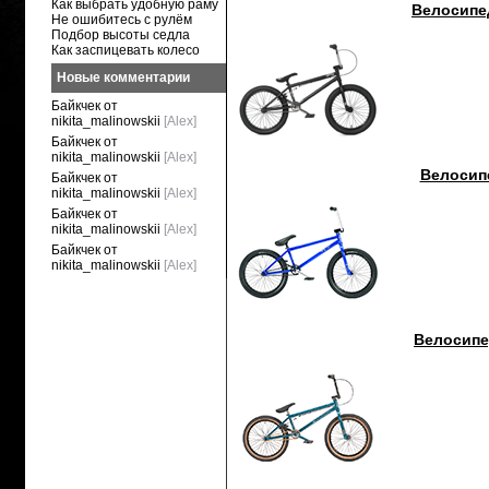
Как выбрать удобную раму
Велосипед
Не ошибитесь с рулём
Подбор высоты седла
Как заспицевать колесо
Новые комментарии
Байкчек от
nikita_malinowskii
[Alex]
Байкчек от
nikita_malinowskii
[Alex]
Велосипе
Байкчек от
nikita_malinowskii
[Alex]
Байкчек от
nikita_malinowskii
[Alex]
Байкчек от
nikita_malinowskii
[Alex]
Велосипе