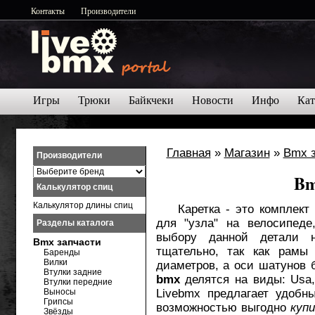
Контакты
Производители
Игры
Трюки
Байкчеки
Новости
Инфо
Кат
Главная
»
Магазин
»
Bmx 
Производители
Bm
Калькулятор спиц
Калькулятор длины спиц
Каретка - это комплект п
для "узла" на велосипеде
Разделы каталога
выбору данной детали н
Bmx запчасти
тщательно, так как рамы
Баренды
Вилки
диаметров, а оси шатунов
Втулки задние
bmx
делятся на виды: Usa, 
Втулки передние
Выносы
Livebmx предлагает удобн
Грипсы
возможностью выгодно
куп
Звёзды