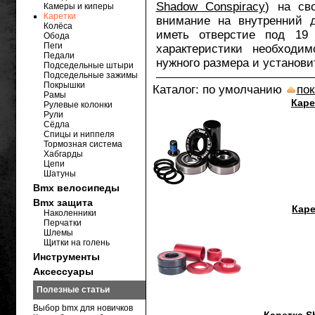
Shadow Conspiracy
) на св
Камеры и киперы
Каретки
внимание на внутренний д
Колёса
иметь отверстие под 1
Обода
Пеги
характеристики необходим
Педали
нужного размера и установи
Подседельные штыри
Подседельные зажимы
Покрышки
Каталог: по умолчанию
пок
Рамы
Каре
Рулевые колонки
Рули
Сёдла
Спицы и ниппеля
Тормозная система
Хабгарды
Цепи
Шатуны
Bmx велосипеды
Bmx защита
Каре
Наколенники
Перчатки
Шлемы
Щитки на голень
Инструменты
Аксессуары
Полезные статьи
Выбор bmx для новичков