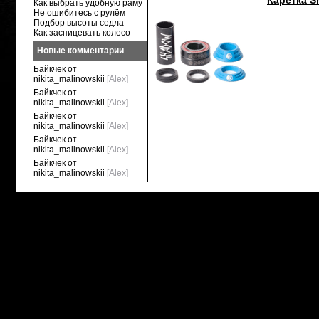
Каретка S
Как выбрать удобную раму
Не ошибитесь с рулём
Подбор высоты седла
Как заспицевать колесо
Новые комментарии
Байкчек от
nikita_malinowskii
[Alex]
Байкчек от
nikita_malinowskii
[Alex]
Байкчек от
nikita_malinowskii
[Alex]
Байкчек от
nikita_malinowskii
[Alex]
Байкчек от
nikita_malinowskii
[Alex]