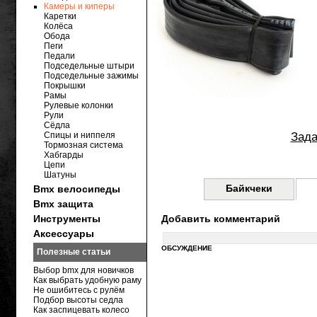
Камеры и киперы
Каретки
Колёса
Обода
Пеги
Педали
Подседельные штыри
Подседельные зажимы
Покрышки
Рамы
Рулевые колонки
Рули
Сёдла
Спицы и ниппеля
Зада
Тормозная система
Хабгарды
Цепи
Шатуны
Байкчеки
Bmx велосипеды
Bmx защита
Инструменты
Добавить комментарий
Аксессуары
ОБСУЖДЕНИЕ
Полезные статьи
Выбор bmx для новичков
Как выбрать удобную раму
Не ошибитесь с рулём
Подбор высоты седла
Как заспицевать колесо