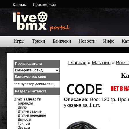
Контакты
Производители
Игры
Трюки
Байкчеки
Новости
Инфо
Кат
Главная
»
Магазин
»
Bmx 
Производители
Ка
Калькулятор спиц
Калькулятор длины спиц
Разделы каталога
Bmx запчасти
Описание:
Вес: 120 гр. Про
Баренды
указана за 1 шт.
Вилки
Втулки задние
Втулки передние
Выносы
Грипсы
Звёзды