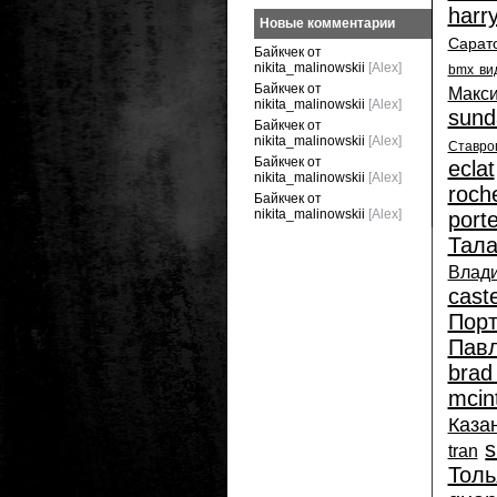
harr
Новые комментарии
Сарат
Байкчек от
nikita_malinowskii
[Alex]
bmx ви
Байкчек от
Макс
nikita_malinowskii
[Alex]
sund
Байкчек от
nikita_malinowskii
[Alex]
Ставро
Байкчек от
eclat
nikita_malinowskii
[Alex]
roch
Байкчек от
nikita_malinowskii
[Alex]
porte
Тал
Влади
cast
Пор
Пав
brad
mcin
Каза
s
tran
Толь