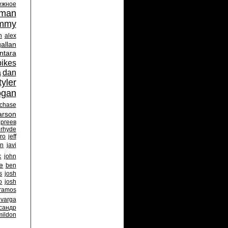
ежное
oman
mmy
n
alex
allan
ntara
bikes
a
dan
tyler
ogan
chase
arson
ргеев
erhyde
ro
jeff
wn
javi
k
john
e
ben
s
josh
o
josh
 ramos
 varga
сандр
mildon