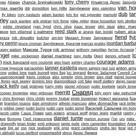
tony cherry
chance brejnakowski
нко
Абакан
Ильметов Денис
Зарцуб
van h
max gaertig
ditr
domolition
ben hittle
Зарубежнре
alex valentino
dub
ta
р
fly bikes
cory nastazio
adam banton
kris fox
get sylvester
marnold
rley
zack warden
arik elstran
rich forne
mike miller
drew hosselton
tom stretto
alex mag
z
eddie cleveland
ryan llyod
chris silva
isaac lesser
stijn staal
reed stark
jj palmere
ruben alca
жное
tom villarreal
aj anaya
dan boiski
fiend
fly
eraza
rob diquattro
butcher
am:pm
Михаил Кучин
Заруежное
y perrin
jourdan barb
bruce crisman
Зарубежное. Креатив
marcas grubbs
Максим Туров
rob armour
davey watson
anthony napolitan
Антон Астахов
ngel
l
daniel martinez
mike vockenson
joey motta
Орел
dennis erhardt
n
courage adams
mick bayzand
joris coulomb
alex hiam
ashley charles
tanner easterla
anton arn
ртем Чуносов
pat laughlin
glenn salyers
raul ruiz
rone
united bmx
mark burnett
greg flag
luc legrand
Федор Забалуев
Сергей Се
ышегородский
travis cordova
alex jumelin
chris brown
alex platt
garret hoog
 flores
jack seeley
dominic biro
diamondback
colt fake
geoff slattery
diego navar
jack kelly
matt gistinger
harry mills
daniel johnson
justin koebele
randy bro
Снаряд
merritt
cooper brownlee
glen girbovan
billy perry
jake petruchi
fus
s
chris finnigan
chris childs
jeremy hrabal
emile bouwman
Новост магазина
alex donnachie
gh
brandon loupos
dale armstrong
alfredo mancuso
jack birtle
Василий Сарычев
ws
robbie owen
justin burns
justin care
justin spriet
jim bori
markit
jacob cable
Саша Повар
sam waters
arnaud wolff
dylan lewis
ralphy
daniel tunte
жне
Вологда
Глеб Новоселов
marlon europe
Гор
uru
mike
dragonfly
brian foster
emil eriksson
jamie guile
clem carpentier
foundation
Алек
ьев
big air
oss
nick seabasty
erik orgo
grant castelluzo
ondra leo
feral
jed 
onsomeshit
 alkhalili
lucas dartford
stress
Денис Якимов