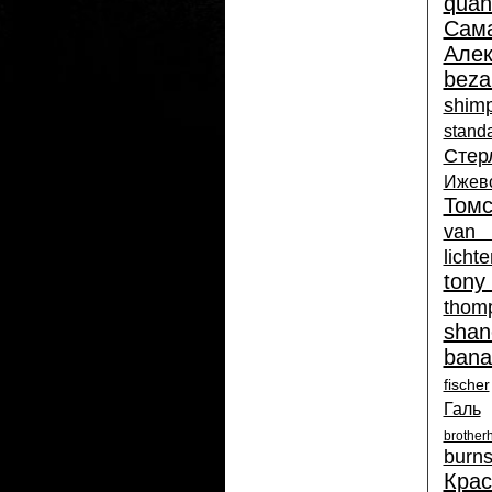
quan
Сам
Алек
beza
shim
stand
Стер
Ижев
Томс
van
licht
tony
thom
shan
bana
fischer
Галь
brothe
burn
Крас