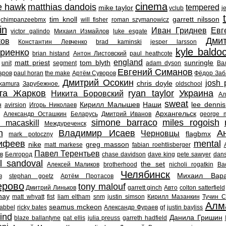
cinema
e hawk
matthias dandois
tempered
mike taylor
vclub
j
tim knoll
garrett nilsson
chimpanzeebmx
will fisher
roman szymanowicz
in
Иван Гриднев
Евг
victor galindo
Михаил Измайлов
luke esgate
Дми
ков
Константин Левченко
brad kaminski
jesper larsson
kyle baldo
риенко
brian histand
Антон Листовский
paul heathcote
england
matt priest
tom blyth
sunringle
unit
segment
adam dyson
Ва
Евгений Симанов
аров
paul horan
the make
Артём Суворов
Фёдор Заб
Дмитрий Осокин
josh 
chris doyle
akamura
Зарубежное.
oldschool
та Жарков
ryan taylor
Украина
Никита Боровский
Ал
sweat
Кирилл Малышев
Наши
lee dennis
н
avirsion
Игорь Николаев
Архангельск
Александр Осташкин
Беларусь
Дмитрий Иванов
george 
simone barraco
miles rogoish
 macaskill
Междуреченск
n
Владимир Исаев
А
Черновцы
flagbmx
mark potoczny
ифеев
mental
nike
greg masson
matt markese
fabian roehtlisberger
Павел Терентьев
в
Белгород
chase davidson
dave king
pete sawyer
dan
l sandoval
the set
Алексей Маликов
brotherhood
nicholi rogatkin
Ва
Челябинск
Михаил Вара
в
stephan goetz
Артём Протасов
ерово
tony malouf
Дмитрий Линьков
garrett ginch
Авто
colton satterfield
nay
matt whyatt
fist
liam eltham
snm
justin simson
Кирилл Мазанкин
Тучин С
Алм
seamus mckeon
abbel
ricky bates
Александр Фураев
gf
justin bayliss
ind
Данила Гришин
blaze ballantyne
pat ellis
julia preuss
garreth hadfield