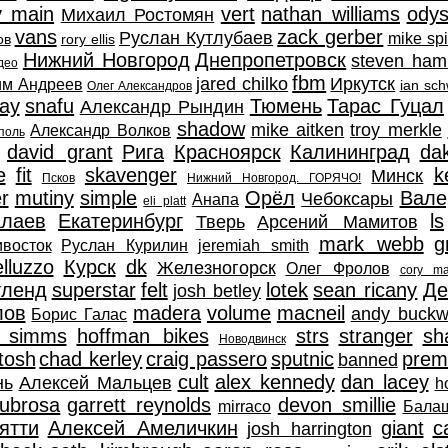
y main
vert
nathan williams
ody
Михаил Ростомян
vans
zack gerber
Руслан Кутлубаев
mike sp
ов
rory ellis
Нижний Новгород
Днепропетровск
steven hami
део
fbm
jared chilko
Иркутск
им Андреев
ian sch
Олег Александров
ay
snafu
Тюмень
Тарас Гуцал
Александр Рындин
shadow
mike aitken
troy merkle
Александр Волков
поль
david grant
Рига
Красноярск
Калининград
da
e
fit
skavenger
k
Минск
Псков
Нижний Новгород. ГОРЯЧО!
r
mutiny
simple
Орёл
Вале
Чебоксары
Анапа
eli platt
алаев
Екатеринбург
ls
Тверь
Арсений Мамитов
mark webb
g
восток
Руслан Курилин
jeremiah smith
elluzzo
Курск
dk
Железногорск
Олег Фролов
cory ma
тленд
superstar
felt
lotek
sean ricany
Де
josh betley
лов
madera
volume
macneil
andy buckw
Борис Галас
 simms
hoffman bikes
strs
stranger
sh
Новодвинск
tosh
chad kerley
craig passero
sputnic
prem
banned
cult
alex kennedy
dan lacey
нь
Алексей Мальцев
h
ubrosa
garrett reynolds
devon smillie
mirraco
Бала
ятти
Алексей Амеличкин
giant
c
josh harrington