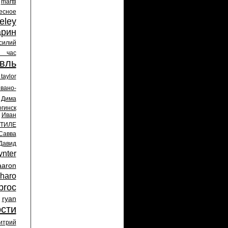
martti
есное
eley
арин
силий
й час
вль
taylor
вано-
Дима
гинск
Иван
ТИЛЕ
Савва
Давид
ynter
aaron
haro
broc
ryan
сти
итрий