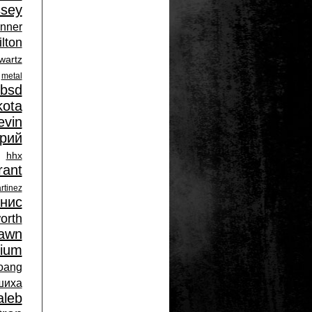
ssey
inner
lton
wartz
metal
bsd
kota
evin
рий
hhx
rant
rtinez
нис
orth
awn
ium
oang
шиха
aleb