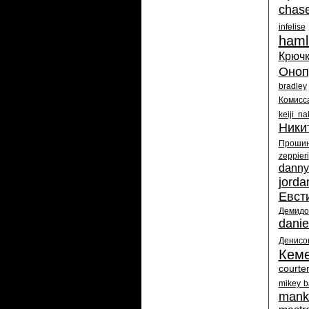
chas
infelise
haml
Крюч
Оноп
bradley
Комисс
keiji n
Ники
Проши
zeppieri
danny
jorda
Евст
Демидо
danie
Денисо
Кем
courte
mikey b
mank