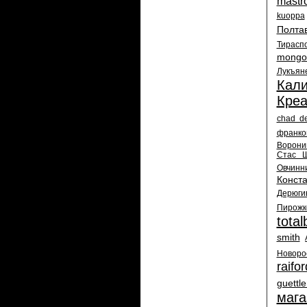
mastr
kuoppa
Полта
Тирасп
mongo
Лукъян
Кали
Креа
chad de
франко
Ворони
Стас 
Овчинн
Конст
Дерюги
Пирожк
tota
smith
Новоро
raifor
guettle
мага