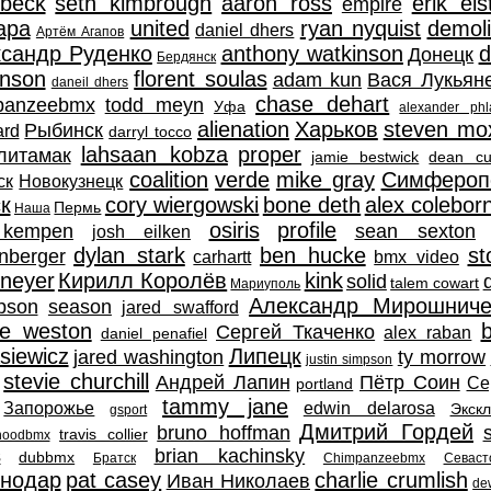
beck
seth kimbrough
aaron ross
erik els
empire
ара
united
ryan nyquist
demoli
daniel dhers
Артём Агапов
сандр Руденко
anthony watkinson
d
Донецк
Бердянск
nson
florent soulas
adam kun
Вася Лукьян
daneil dhers
chase dehart
panzeebmx
todd meyn
Уфа
alexander phl
alienation
Харьков
steven mo
Рыбинск
ard
darryl tocco
lahsaan kobza
proper
литамак
jamie bestwick
dean cu
coalition
verde
mike gray
Симфероп
ск
Новокузнецк
к
cory wiergowski
bone deth
alex colebor
Пермь
Наша
osiris
profile
 kempen
sean sexton
josh eilken
dylan stark
ben hucke
st
enberger
carhartt
bmx video
 neyer
Кирилл Королёв
kink
solid
talem cowart
Мариуполь
Александр Мирошниче
pson
season
jared swafford
e weston
b
Сергей Ткаченко
alex raban
daniel penafiel
siewicz
Липецк
jared washington
ty morrow
justin simpson
stevie churchill
Андрей Лапин
Пётр Соин
Се
portland
tammy jane
Запорожье
edwin delarosa
Экск
gsport
Дмитрий Гордей
bruno hoffman
travis collier
rhoodbmx
s
brian kachinsky
dubbmx
Братск
Сhimpanzeebmx
Севаст
нодар
pat casey
charlie crumlish
Иван Николаев
de