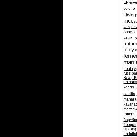
Шульже
volune
Щедев
mcca
vazque
Заруюе
kevin p
anthon
foley
ferne
marti
gouin
А
russ ba
Влад В
anthony
kocsis
castilla
manara
kavana
matthe
roberts
Зарубе
freegun
Прокоф
abdullah