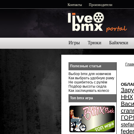
Контакты
Производители
Игры
Трюки
Байкчеки
Глав
Полезные статьи
Выбор bmx для новичков
Как выбрать удобную раму
Не ошибитесь с рулём
ОБЛА
Подбор высоты седла
Зар
Как заспицевать колесо
ННХ
Топ bmx игра
Васи
cran
ГОР
stefa
feder