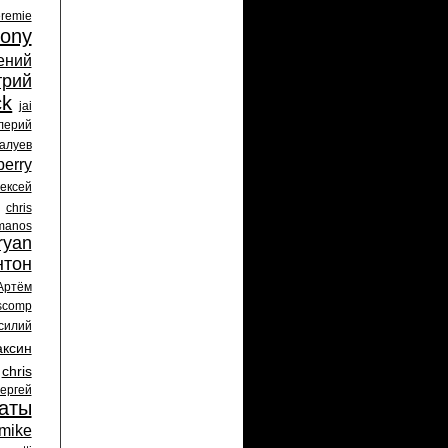
eremie
tony
ений
трий
ck
jai
лерий
алуев
perry
ексей
chris
manos
ryan
нтон
Артём
scomp
силий
ксин
chris
ергей
аты
mike