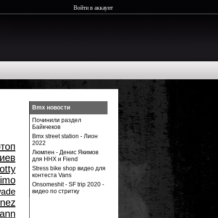
Войти в аккаунт
Bmx новости
Починили раздел
Байкчеков
Bmx street station - Лион
2022
топ
Люмпен - Денис Якимов
иев
для ННХ и Fiend
otty
Stress bike shop видео для
контеста Vans
rimo
Onsomeshit - SF trip 2020 -
wade
видео по стритку
inez
ann