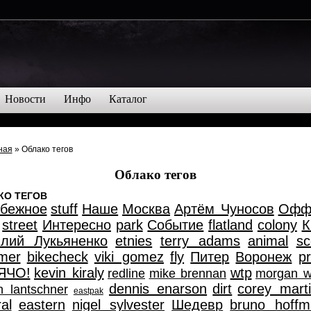
Новости
Инфо
Каталог
ная
» Облако тегов
Облако тегов
КО ТЕГОВ
убежное
stuff
Наше
Москва
Артём Чуносов
Офф
street
Интересно
park
Событие
flatland
colony
К
лий Лукьяненко
etnies
terry adams
animal
sc
mer
bikecheck
viki gomez
fly
Питер
Воронеж
p
ЯЧО!
kevin kiraly
wtp
redline
mike brennan
morgan 
dennis enarson
dirt
corey mart
n lantschner
eastpak
al
eastern
nigel sylvester
Шедевр
bruno hoffm