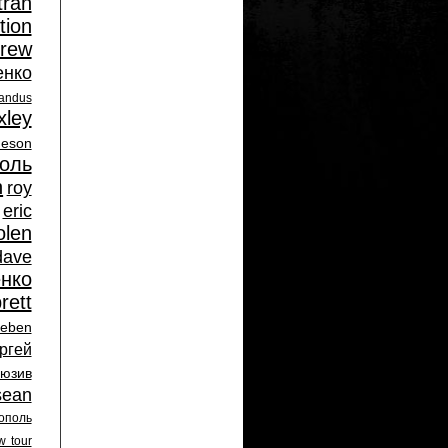
tran
tion
rew
енко
andus
xley
eson
оль
n
roy
eric
olen
dave
нко
rett
eben
ргей
люзив
sean
ополь
w tour