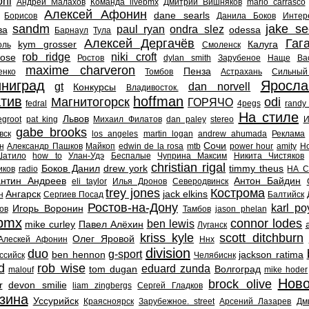
oni
Андрей Малахов
Команда livebmx
Дмитрий Вишняков
mario carrasco
Алексей Афонин
dane searls
Борисов
Данила Боков
Интер
sandm
jake se
paul ryan
ondra slez
ва
odessa
Барнаул
Тула
Алексей Дергачёв
Гаг
kym grosser
Калуга
оль
Смоленск
rob ridge
niki croft
ose
Ростов
dylan smith
Зарубеное
Наще
Ва
maxime charveron
Пенза
енко
Томбов
Астрахань
Сильны
ниград
Яросла
gt
dan norvell
Конкурсы
Владивосток.
тив
hoffman
Магнитогорск
odi
ГОРЯЧО
fedral
4pegs
randy 
На стиле
Львов
groot
pat king
Михаил Филатов
dan paley
stereo
И
gabe brooks
вск
los angeles
martin logan
andrew ahumada
Реклама
Сочи
н
Александр Пашков
Майкоп
edwin de la rosa
mtb
power hour
amity
Но
Шатило
how to
Улан-Удэ
Беспалые
Чуприна Максим
Никита Чистяков
christian rigal
Боков Данил
drew york
timmy theus
иков
radio
НА С
антин Андреев
Антон Байдин
eli taylor
Илья Дронов
Северодвинск
trey jones
Кострома
Ангарск
jack elkins
н
Сергиев Посад
Балтийск
Ростов-на-Дону
karl po
Игорь Воронин
ов
Тамбов
jason phelan
lbmx
connor lodes
ben lewis
mike curley
Павел Алёхин
Луганск
kriss kyle
scott ditchburn
Олег Яровой
Алескей Афонин
Ннх
division
duo
g-sport
ben hennon
jackson ratima
ссийск
Челябиснк
d
rob wise
eduard zunda
tom dugan
Волгоград
malouf
mike hoder
Ново
brock olive
r
devon smilie
liam zingbergs
Сергей Гладков
зина
Уссурийск
Краясноярск
Зарубежное. street
Арсений Лазарев
Дм